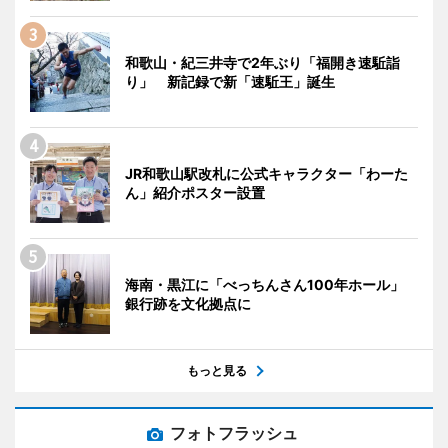
和歌山・紀三井寺で2年ぶり「福開き速駈詣
り」 新記録で新「速駈王」誕生
JR和歌山駅改札に公式キャラクター「わーた
ん」紹介ポスター設置
海南・黒江に「べっちんさん100年ホール」
銀行跡を文化拠点に
もっと見る
フォトフラッシュ