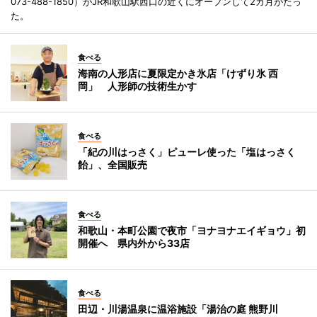
073-488-1850）がJR和歌山駅西口の近くにオープンして2カ月がたっ
た。
食べる
海南の人形店に夏限定かき氷店「けずり氷 西
岡」 人形師の技術生かす
食べる
「紀の川はっさく」ピューレ使った「塩はっさく
飴」、全国販売
食べる
和歌山・本町公園で夜市「ヨナヨナエイギョウ」初
開催へ 県内外から33店
食べる
田辺・川湯温泉に温浴施設「湯治の庭 熊野川