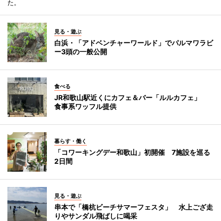
た。
見る・遊ぶ
白浜・「アドベンチャーワールド」でパルマワラビ
ー3頭の一般公開
食べる
JR和歌山駅近くにカフェ＆バー「ルルカフェ」
食事系ワッフル提供
暮らす・働く
「コワーキングデー和歌山」初開催 7施設を巡る
2日間
見る・遊ぶ
串本で「橋杭ビーチサマーフェスタ」 水上ござ走
りやサンダル飛ばしに喝采