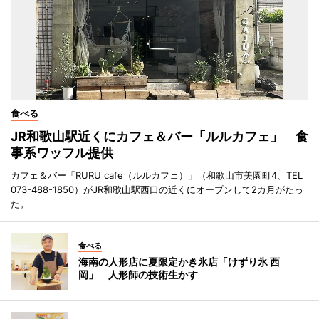
食べる
JR和歌山駅近くにカフェ＆バー「ルルカフェ」 食
事系ワッフル提供
カフェ＆バー「RURU cafe（ルルカフェ）」（和歌山市美園町4、TEL
073-488-1850）がJR和歌山駅西口の近くにオープンして2カ月がたっ
た。
食べる
海南の人形店に夏限定かき氷店「けずり氷 西
岡」 人形師の技術生かす