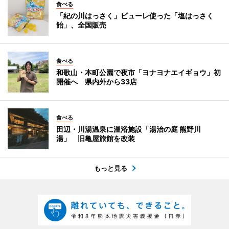
食べる
「紀の川はっさく」ピューレ使った「塩はっさく
飴」、全国販売
食べる
和歌山・本町公園で夜市「ヨナヨナエイギョウ」初
開催へ 県内外から33店
食べる
田辺・川湯温泉に温浴施設「湯治の庭 熊野川
湯」 旧亀屋旅館を改装
もっと見る