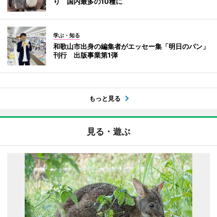
り 国内最多の10種に
学ぶ・知る
和歌山市出身の編集者がエッセー集「明日のパン」
刊行 出版事業第1弾
もっと見る
見る・遊ぶ