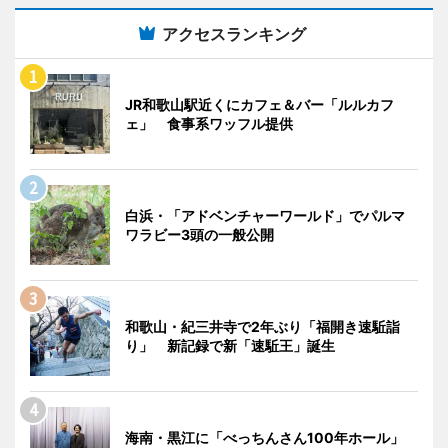
アクセスランキング
JR和歌山駅近くにカフェ＆バー「ルルカフ
ェ」 食事系ワッフル提供
白浜・「アドベンチャーワールド」でパルマ
ワラビー3頭の一般公開
和歌山・紀三井寺で2年ぶり「福開き速駈詣
り」 新記録で新「速駈王」誕生
海南・黒江に「べっちんさん100年ホール」