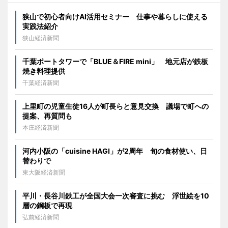
狭山で初心者向けAI活用セミナー 仕事や暮らしに使える
実践法紹介
狭山経済新聞
千葉ポートタワーで「BLUE＆FIRE mini」 地元店が鉄板
焼き料理提供
千葉経済新聞
上里町の児童生徒16人が町長らと意見交換 議場で町への
提案、再質問も
本庄経済新聞
河内小阪の「cuisine HAGI」が2周年 旬の食材使い、日
替わりで
東大阪経済新聞
平川・長谷川鉄工が全国大会一次審査に挑む 浮世絵を10
層の鋼板で再現
弘前経済新聞