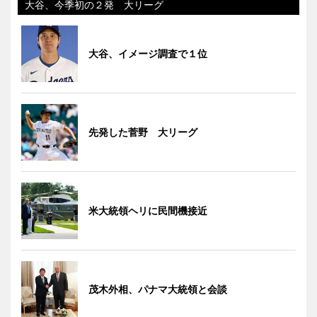
大谷、今季初の２発 大リーグ
大谷、イメージ調査で１位
先発した菅野 大リーグ
米大統領ヘリに民間機接近
茂木外相、パナマ大統領と会談