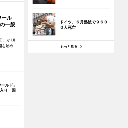
ワール
ドイツ、６月熱波で９６０
の一般
０人死亡
田）が7月
開を始め
もっと見る
ワールド」
間入り 国