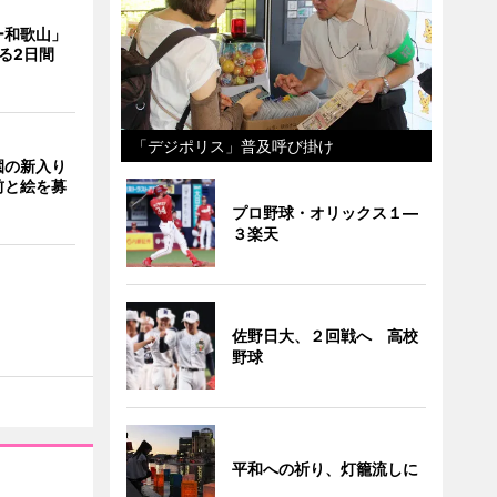
ー和歌山」
る2日間
「デジポリス」普及呼び掛け
園の新入り
前と絵を募
プロ野球・オリックス１―
３楽天
佐野日大、２回戦へ 高校
野球
平和への祈り、灯籠流しに