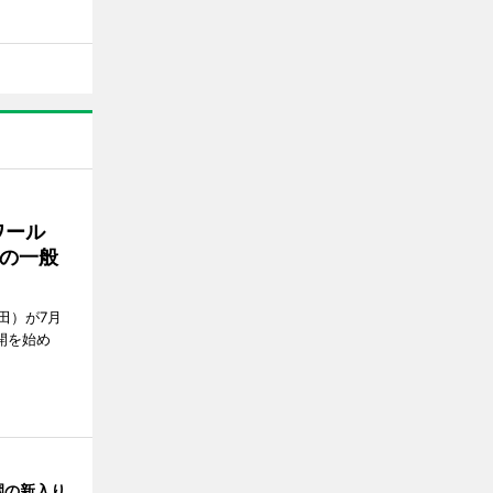
ワール
の一般
田）が7月
開を始め
園の新入り