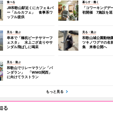
食べる
暮らす・働く
JR和歌山駅近くにカフェ＆バ
「コワーキングデ
ー「ルルカフェ」 食事系ワ
初開催 7施設を巡
ッフル提供
見る・遊ぶ
見る・遊ぶ
串本で「橋杭ビーチサマーフ
和歌山城公園動物
ェスタ」 水上ござ走りやサ
ツキノワグマの名
ンダル飛ばしに喝采
集 来春公開へ
見る・遊ぶ
和歌山でリレーマラソン「パ
ンダラン」 「WMG関西」
に向けてラストラン
もっと見る
知る