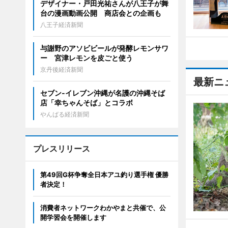
デザイナー・戸田光祐さんが八王子が舞
台の漫画動画公開 商店会との企画も
八王子経済新聞
与謝野のアソビビールが発酵レモンサワ
ー 宮津レモンを皮ごと使う
京丹後経済新聞
最新ニ
セブン‐イレブン沖縄が名護の沖縄そば
店「幸ちゃんそば」とコラボ
やんばる経済新聞
プレスリリース
第49回G杯争奪全日本アユ釣り選手権 優勝
者決定！
消費者ネットワークわかやまと共催で、公
開学習会を開催します