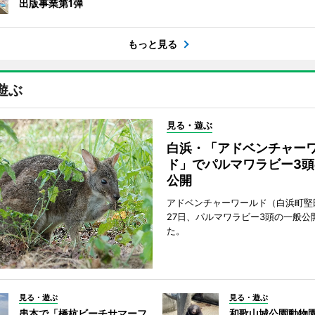
出版事業第1弾
もっと見る
遊ぶ
見る・遊ぶ
白浜・「アドベンチャー
ド」でパルマワラビー3頭
公開
アドベンチャーワールド（白浜町堅
27日、パルマワラビー3頭の一般公
た。
見る・遊ぶ
見る・遊ぶ
串本で「橋杭ビーチサマーフ
和歌山城公園動物