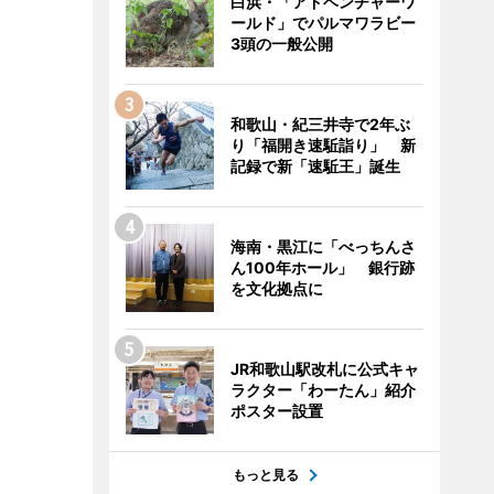
白浜・「アドベンチャーワ
ールド」でパルマワラビー
3頭の一般公開
和歌山・紀三井寺で2年ぶ
り「福開き速駈詣り」 新
記録で新「速駈王」誕生
海南・黒江に「べっちんさ
ん100年ホール」 銀行跡
を文化拠点に
JR和歌山駅改札に公式キャ
ラクター「わーたん」紹介
ポスター設置
もっと見る