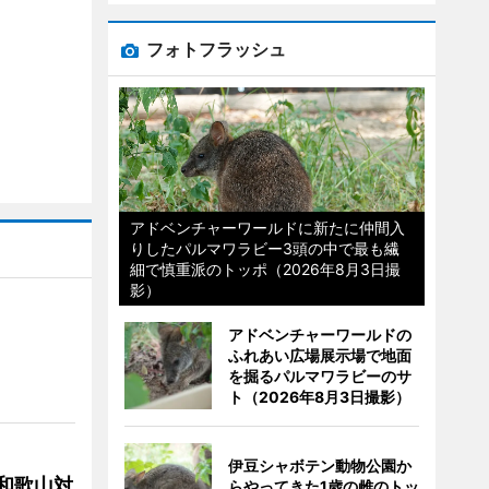
フォトフラッシュ
アドベンチャーワールドに新たに仲間入
りしたパルマワラビー3頭の中で最も繊
細で慎重派のトッポ（2026年8月3日撮
影）
アドベンチャーワールドの
ふれあい広場展示場で地面
を掘るパルマワラビーのサ
ト（2026年8月3日撮影）
伊豆シャボテン動物公園か
局和歌山対
らやってきた1歳の雌のトッ