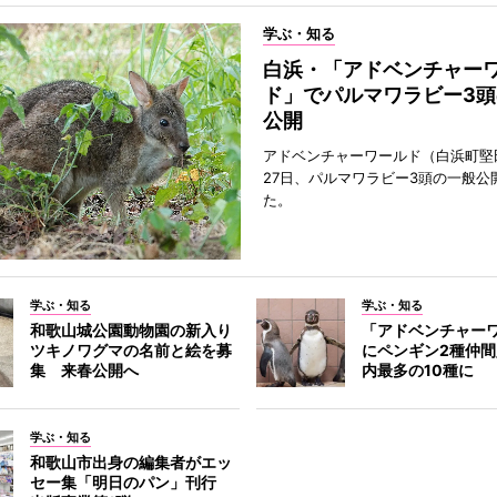
学ぶ・知る
白浜・「アドベンチャー
ド」でパルマワラビー3頭
公開
アドベンチャーワールド（白浜町堅
27日、パルマワラビー3頭の一般公
た。
学ぶ・知る
学ぶ・知る
和歌山城公園動物園の新入り
「アドベンチャー
ツキノワグマの名前と絵を募
にペンギン2種仲
集 来春公開へ
内最多の10種に
学ぶ・知る
和歌山市出身の編集者がエッ
セー集「明日のパン」刊行