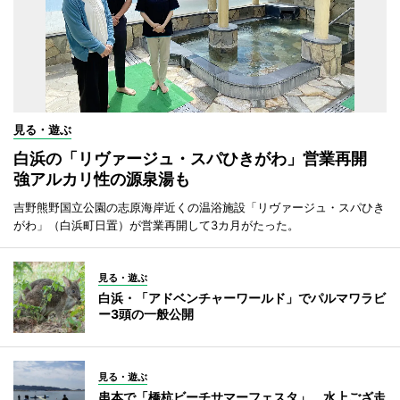
見る・遊ぶ
白浜の「リヴァージュ・スパひきがわ」営業再開
強アルカリ性の源泉湯も
吉野熊野国立公園の志原海岸近くの温浴施設「リヴァージュ・スパひき
がわ」（白浜町日置）が営業再開して3カ月がたった。
見る・遊ぶ
白浜・「アドベンチャーワールド」でパルマワラビ
ー3頭の一般公開
見る・遊ぶ
串本で「橋杭ビーチサマーフェスタ」 水上ござ走