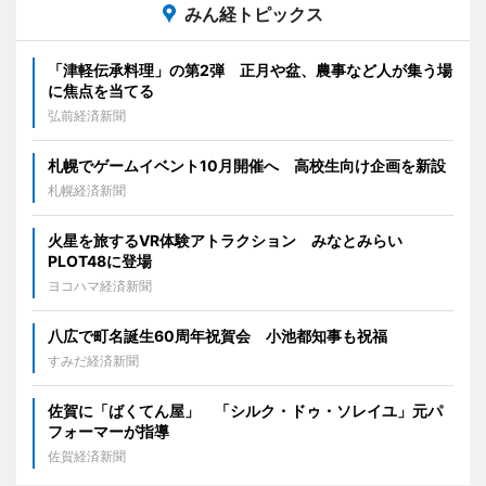
みん経トピックス
「津軽伝承料理」の第2弾 正月や盆、農事など人が集う場
に焦点を当てる
弘前経済新聞
札幌でゲームイベント10月開催へ 高校生向け企画を新設
札幌経済新聞
火星を旅するVR体験アトラクション みなとみらい
PLOT48に登場
ヨコハマ経済新聞
八広で町名誕生60周年祝賀会 小池都知事も祝福
すみだ経済新聞
佐賀に「ばくてん屋」 「シルク・ドゥ・ソレイユ」元パ
フォーマーが指導
佐賀経済新聞