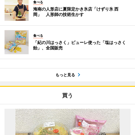
食べる
海南の人形店に夏限定かき氷店「けずり氷 西
岡」 人形師の技術生かす
食べる
「紀の川はっさく」ピューレ使った「塩はっさく
飴」、全国販売
もっと見る
買う