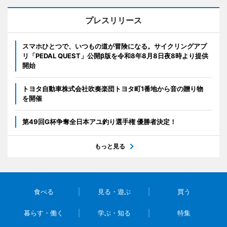
プレスリリース
スマホひとつで、いつもの道が冒険になる。サイクリングアプ
リ「PEDAL QUEST」公開β版を令和8年8月8日夜8時より提供
開始
トヨタ自動車株式会社吹奏楽団トヨタ町1番地から音の贈り物
を開催
第49回G杯争奪全日本アユ釣り選手権 優勝者決定！
もっと見る
食べる
見る・遊ぶ
買う
暮らす・働く
学ぶ・知る
特集