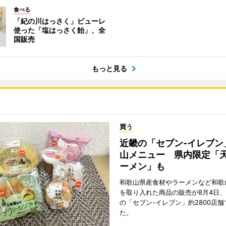
食べる
「紀の川はっさく」ピューレ
使った「塩はっさく飴」、全
国販売
もっと見る
買う
近畿の「セブン-イレブン
山メニュー 県内限定「
ーメン」も
和歌山県産食材やラーメンなど和歌
を取り入れた商品の販売が8月4日、
の「セブン-イレブン」約2800店
た。