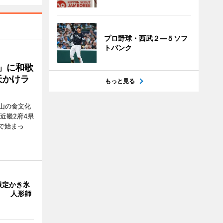
プロ野球・西武２―５ソフ
トバンク
」に和歌
天かけラ
もっと見る
山の食文化
近畿2府4県
舗で始まっ
限定かき氷
」 人形師