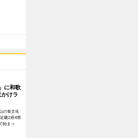
」に和歌
天かけラ
山の食文化
近畿2府4県
舗で始まっ