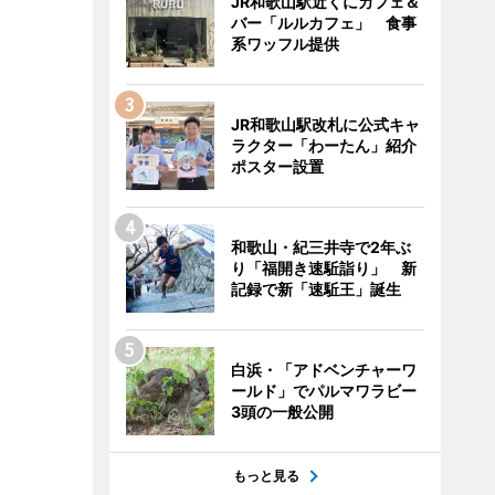
JR和歌山駅近くにカフェ＆
バー「ルルカフェ」 食事
系ワッフル提供
JR和歌山駅改札に公式キャ
ラクター「わーたん」紹介
ポスター設置
和歌山・紀三井寺で2年ぶ
り「福開き速駈詣り」 新
記録で新「速駈王」誕生
白浜・「アドベンチャーワ
ールド」でパルマワラビー
3頭の一般公開
もっと見る