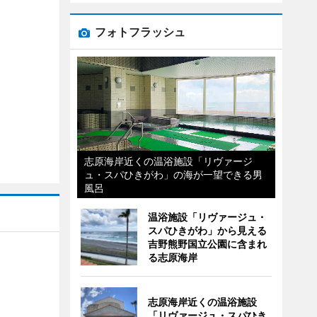
フォトフラッシュ
志原海岸近くの温浴施設「リヴァージ
ュ・スパひきがわ」の海が一望できる男
風呂
温浴施設「リヴァージュ・
スパひきがわ」から見える
吉野熊野国立公園に含まれ
る志原海岸
志原海岸近くの温浴施設
「リヴァージュ・スパひき