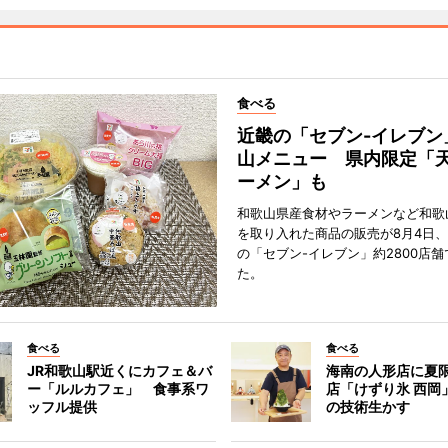
食べる
近畿の「セブン-イレブン
山メニュー 県内限定「
ーメン」も
和歌山県産食材やラーメンなど和歌
を取り入れた商品の販売が8月4日、
の「セブン-イレブン」約2800店
た。
食べる
食べる
JR和歌山駅近くにカフェ＆バ
海南の人形店に夏
ー「ルルカフェ」 食事系ワ
店「けずり氷 西岡
ッフル提供
の技術生かす