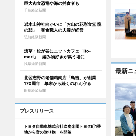
巨大肉食恐竜や海の捕食者も
千葉経済新聞
岩木山神社向かいに「お山の花彩食堂 龍
の憩」 和食職人の夫婦が経営
弘前経済新聞
浅草・松が谷にニットカフェ「ito-
mori」 編み物好きが集う場に
浅草経済新聞
最新ニ
北習志野の老舗精肉店「鳥吉」が創業
170周年 幕末から続くのれん守る
船橋経済新聞
プレスリリース
トヨタ自動車株式会社吹奏楽団トヨタ町1番
地から音の贈り物 を開催