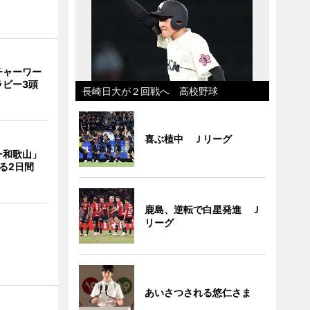
チャーワー
ラビー3頭
長崎日大が２回戦へ 高校野球
喜ぶ植中 Ｊリーグ
ー和歌山」
る2日間
鹿島、逆転で白星発進 Ｊ
リーグ
あいさつされる悠仁さま