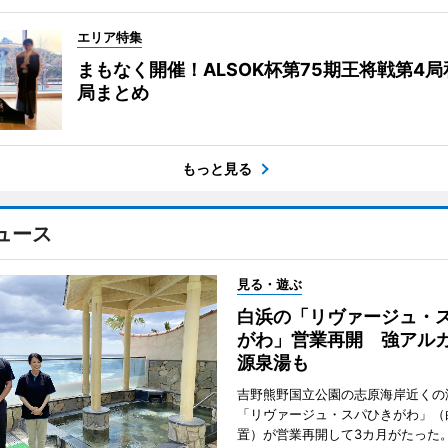
エリア特集
まもなく開催！ALSOK杯第75期王将戦第4
局まとめ
もっと見る
ュース
見る・遊ぶ
白浜の「リヴァージュ・
がわ」営業再開 強アル
源泉湯も
吉野熊野国立公園の志原海岸近くの
「リヴァージュ・スパひきがわ」（
置）が営業再開して3カ月がたった