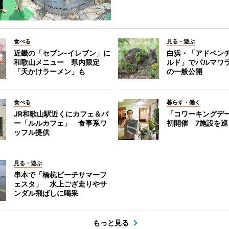
食べる
見る・遊ぶ
近畿の「セブン-イレブン」に
白浜・「アドベン
和歌山メニュー 県内限定
ルド」でパルマワ
「天かけラーメン」も
の一般公開
食べる
暮らす・働く
JR和歌山駅近くにカフェ＆バ
「コワーキングデ
ー「ルルカフェ」 食事系ワ
初開催 7施設を巡
ッフル提供
見る・遊ぶ
串本で「橋杭ビーチサマーフ
ェスタ」 水上ござ走りやサ
ンダル飛ばしに喝采
もっと見る