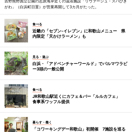
吉野熊野国立公園の志原海岸近くの温浴施設「リヴァージュ・スパひき
がわ」（白浜町日置）が営業再開して3カ月がたった。
食べる
近畿の「セブン-イレブン」に和歌山メニュー 県
内限定「天かけラーメン」も
見る・遊ぶ
白浜・「アドベンチャーワールド」でパルマワラビ
ー3頭の一般公開
食べる
JR和歌山駅近くにカフェ＆バー「ルルカフェ」
食事系ワッフル提供
暮らす・働く
「コワーキングデー和歌山」初開催 7施設を巡る