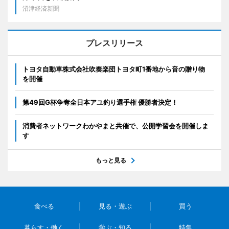
沼津経済新聞
プレスリリース
トヨタ自動車株式会社吹奏楽団トヨタ町1番地から音の贈り物
を開催
第49回G杯争奪全日本アユ釣り選手権 優勝者決定！
消費者ネットワークわかやまと共催で、公開学習会を開催しま
す
もっと見る
食べる
見る・遊ぶ
買う
暮らす・働く
学ぶ・知る
特集