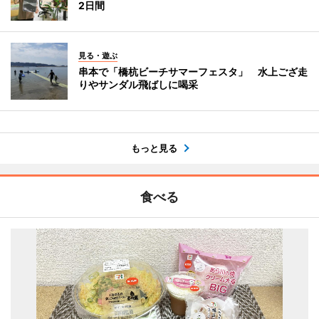
2日間
見る・遊ぶ
串本で「橋杭ビーチサマーフェスタ」 水上ござ走
りやサンダル飛ばしに喝采
もっと見る
食べる