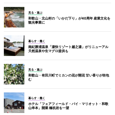
見る・遊ぶ
和歌山・北山村の「いかだ下り」が40周年 産業文化を
観光事業に
暮らす・働く
南紀勝浦温泉「湯快リゾート越之湯」がリニューアル
天然温泉や生マグロ提供も
見る・遊ぶ
和歌山・有田川町でミカンの花が開花 甘い香りが街包
む
暮らす・働く
ホテル「フェアフィールド・バイ・マリオット・和歌
山串本」開業 橋杭岩を一望