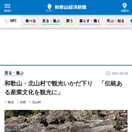
34°C
食べる
見る・遊ぶ
買う
暮らす・働く
学ぶ・知る
見る・遊ぶ
2021.05.18
和歌山・北山村で観光いかだ下り 「伝統あ
る産業文化を観光に」
観光
自然
北山村