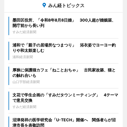
みん経トピックス
墨田区役所、「令和8年8月8日婚」 300人超が婚姻届、
開庁前から長い列
すみだ経済新聞
浦和で「親子の居場所なつまつり」 浴衣姿でヨーヨー釣
りや和太鼓楽しむ
浦和経済新聞
厚狭に保護猫カフェ「ねことおちゃ」 古民家改築、猫と
の触れ合いも
山口宇部経済新聞
文花で学生企画の「すみだタウンミーティング」 4テーマ
で意見交換
すみだ経済新聞
沼津発祥の医学研究会「U-TECH」開催へ 関係者らが沼
津市長を表敬訪問