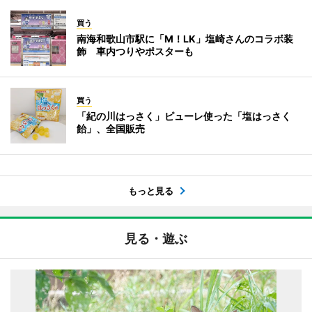
買う
南海和歌山市駅に「M！LK」塩崎さんのコラボ装
飾 車内つりやポスターも
買う
「紀の川はっさく」ピューレ使った「塩はっさく
飴」、全国販売
もっと見る
見る・遊ぶ