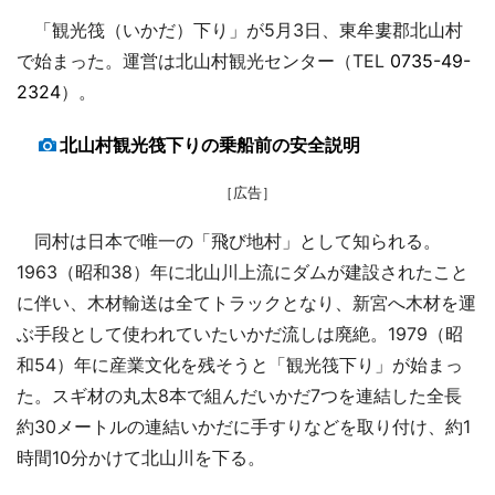
「観光筏（いかだ）下り」が5月3日、東牟婁郡北山村
で始まった。運営は北山村観光センター（TEL
0735-49-
2324
）。
北山村観光筏下りの乗船前の安全説明
［広告］
同村は日本で唯一の「飛び地村」として知られる。
1963（昭和38）年に北山川上流にダムが建設されたこと
に伴い、木材輸送は全てトラックとなり、新宮へ木材を運
ぶ手段として使われていたいかだ流しは廃絶。1979（昭
和54）年に産業文化を残そうと「観光筏下り」が始まっ
た。スギ材の丸太8本で組んだいかだ7つを連結した全長
約30メートルの連結いかだに手すりなどを取り付け、約1
時間10分かけて北山川を下る。