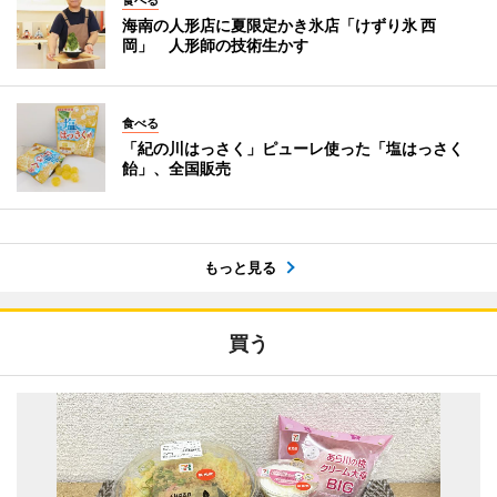
海南の人形店に夏限定かき氷店「けずり氷 西
岡」 人形師の技術生かす
食べる
「紀の川はっさく」ピューレ使った「塩はっさく
飴」、全国販売
もっと見る
買う