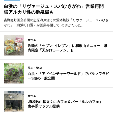
白浜の「リヴァージュ・スパひきがわ」営業再開
強アルカリ性の源泉湯も
吉野熊野国立公園の志原海岸近くの温浴施設「リヴァージュ・スパひき
がわ」（白浜町日置）が営業再開して3カ月がたった。
食べる
近畿の「セブン-イレブン」に和歌山メニュー 県
内限定「天かけラーメン」も
見る・遊ぶ
白浜・「アドベンチャーワールド」でパルマワラビ
ー3頭の一般公開
食べる
JR和歌山駅近くにカフェ＆バー「ルルカフェ」
食事系ワッフル提供