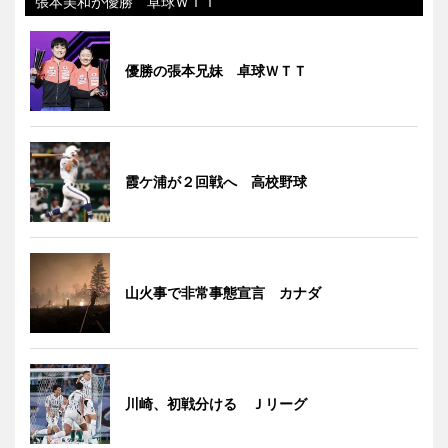
張本美和が優勝 卓球ＷＴＴ
優勝の張本兄妹 卓球ＷＴＴ
霞ケ浦が２回戦へ 高校野球
山火事で非常事態宣言 カナダ
川崎、初戦分ける Ｊリーグ