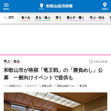
33°C
食べる
見る・遊ぶ
買う
暮らす・働く
学ぶ・知る
学ぶ・知る
2024.08.06
和歌山市が将棋「竜王戦」の「勝負めし」公
募 一般向けイベントで提供も
ご当地グルメ
スイーツ
和歌山市
和歌山城ホール
竜王戦