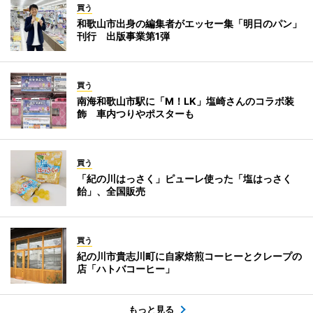
買う
和歌山市出身の編集者がエッセー集「明日のパン」
刊行 出版事業第1弾
買う
南海和歌山市駅に「M！LK」塩崎さんのコラボ装
飾 車内つりやポスターも
買う
「紀の川はっさく」ピューレ使った「塩はっさく
飴」、全国販売
買う
紀の川市貴志川町に自家焙煎コーヒーとクレープの
店「ハトバコーヒー」
もっと見る