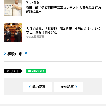
学ぶ・知る
有田川町で第17回観光写真コンテスト 入賞作品は町内
施設に展示
大須で対局の「棋聖戦」第3局 藤井七冠のおやつはパ
フェ、昼食は肉うどん
サカエ経済新聞
和歌山市
前の記事
次の記事