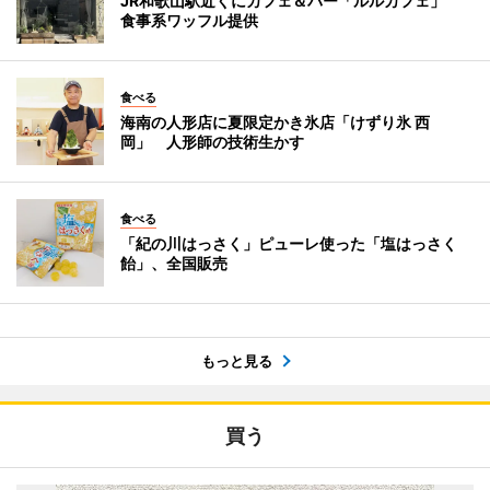
JR和歌山駅近くにカフェ＆バー「ルルカフェ」
食事系ワッフル提供
食べる
海南の人形店に夏限定かき氷店「けずり氷 西
岡」 人形師の技術生かす
食べる
「紀の川はっさく」ピューレ使った「塩はっさく
飴」、全国販売
もっと見る
買う