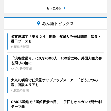
もっと見る
みん経トピックス
名古屋城で「夏まつり」開幕 盆踊りを毎日開催、飲食・
縁日ブースも
名駅経済新聞
「渋谷盆踊り」に6万7000人 109前に櫓、外国人観光客
も踊りの輪に
シブヤ経済新聞
大丸札幌店で任天堂ポップアップストア 「どうぶつの
森」特設エリアも
札幌経済新聞
OMO5函館で「函館夜景の日」 手回しオルガンで野外劇
テーマ曲