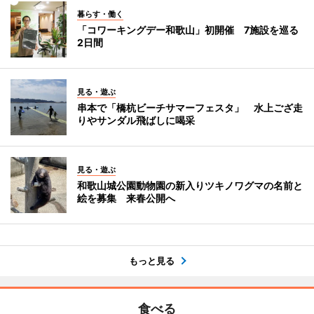
暮らす・働く
「コワーキングデー和歌山」初開催 7施設を巡る
2日間
見る・遊ぶ
串本で「橋杭ビーチサマーフェスタ」 水上ござ走
りやサンダル飛ばしに喝采
見る・遊ぶ
和歌山城公園動物園の新入りツキノワグマの名前と
絵を募集 来春公開へ
もっと見る
食べる