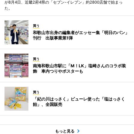
が8月4日、近畿2府4県の「セブン-イレブン」約2800店舗で始まっ
た。
買う
和歌山市出身の編集者がエッセー集「明日のパン」
刊行 出版事業第1弾
買う
南海和歌山市駅に「M！LK」塩崎さんのコラボ装
飾 車内つりやポスターも
買う
「紀の川はっさく」ピューレ使った「塩はっさく
飴」、全国販売
もっと見る