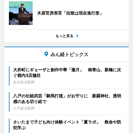
木原官房長官「拉致は現在進行形」
もっと見る
みん経トピックス
大井町にギョーザと創作中華「蓮月」 南青山、新橋に次
ぐ都内3店舗目
品川経済新聞
八戸の伝統武芸「騎馬打毬」がお守りに 新羅神社、透明
感のある切り絵で
八戸経済新聞
さいたまで子ども向け体験イベント「夏ラボ」 救命や防
犯学ぶ