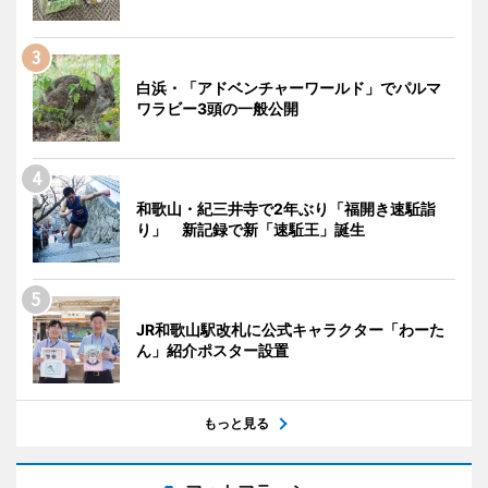
白浜・「アドベンチャーワールド」でパルマ
ワラビー3頭の一般公開
和歌山・紀三井寺で2年ぶり「福開き速駈詣
り」 新記録で新「速駈王」誕生
JR和歌山駅改札に公式キャラクター「わーた
ん」紹介ポスター設置
もっと見る