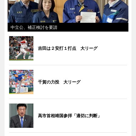
中立公、補正検討を要請
吉田は２安打１打点 大リーグ
千賀の力投 大リーグ
高市首相靖国参拝「適切に判断」