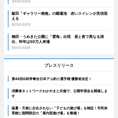
浦和経済新聞
飯田「ギャラリー南無」の睡蓮池 赤いスイレンが見頃迎
える
飯田経済新聞
梅田・うめきた公園に「雲海」出現 昼と夜で異なる演
出、昨年は50万人来場
梅田経済新聞
プレスリリース
第49回G杯争奪全日本アユ釣り選手権 優勝者決定！
消費者ネットワークわかやまと共催で、公開学習会を開催しま
す
猛暑・天候に左右されない「子どもの遊び場」を検証！市民体
育館に期間限定の「屋内型遊び場」を整備！