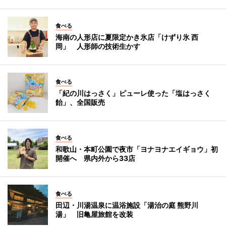
食べる
海南の人形店に夏限定かき氷店「けずり氷 西
岡」 人形師の技術生かす
食べる
「紀の川はっさく」ピューレ使った「塩はっさく
飴」、全国販売
食べる
和歌山・本町公園で夜市「ヨナヨナエイギョウ」初
開催へ 県内外から33店
食べる
田辺・川湯温泉に温浴施設「湯治の庭 熊野川
湯」 旧亀屋旅館を改装