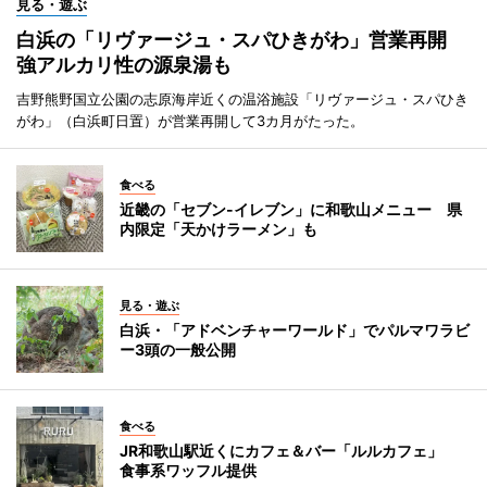
見る・遊ぶ
白浜の「リヴァージュ・スパひきがわ」営業再開
強アルカリ性の源泉湯も
吉野熊野国立公園の志原海岸近くの温浴施設「リヴァージュ・スパひき
がわ」（白浜町日置）が営業再開して3カ月がたった。
食べる
近畿の「セブン-イレブン」に和歌山メニュー 県
内限定「天かけラーメン」も
見る・遊ぶ
白浜・「アドベンチャーワールド」でパルマワラビ
ー3頭の一般公開
食べる
JR和歌山駅近くにカフェ＆バー「ルルカフェ」
食事系ワッフル提供