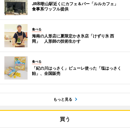
JR和歌山駅近くにカフェ＆バー「ルルカフェ」
食事系ワッフル提供
食べる
海南の人形店に夏限定かき氷店「けずり氷 西
岡」 人形師の技術生かす
食べる
「紀の川はっさく」ピューレ使った「塩はっさく
飴」、全国販売
もっと見る
買う