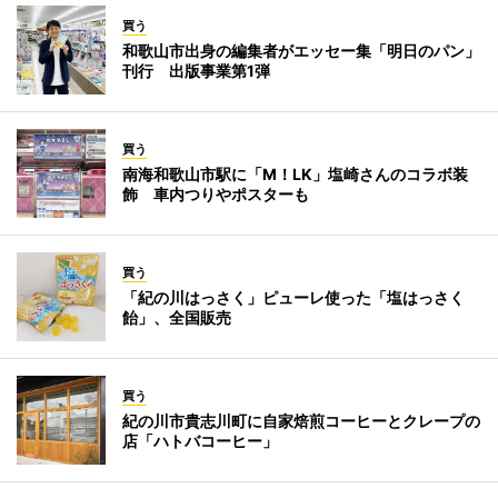
買う
和歌山市出身の編集者がエッセー集「明日のパン」
刊行 出版事業第1弾
買う
南海和歌山市駅に「M！LK」塩崎さんのコラボ装
飾 車内つりやポスターも
買う
「紀の川はっさく」ピューレ使った「塩はっさく
飴」、全国販売
買う
紀の川市貴志川町に自家焙煎コーヒーとクレープの
店「ハトバコーヒー」