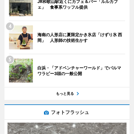
JR和歌山駅近くにカフェ＆バー「ルルカフ
ェ」 食事系ワッフル提供
海南の人形店に夏限定かき氷店「けずり氷 西
岡」 人形師の技術生かす
白浜・「アドベンチャーワールド」でパルマ
ワラビー3頭の一般公開
もっと見る
フォトフラッシュ