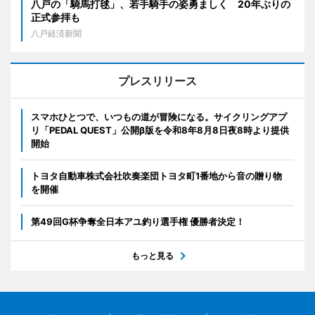
八戸の「騎馬打毬」、若手騎手の姿勇ましく 20年ぶりの
正式参拝も
八戸経済新聞
プレスリリース
スマホひとつで、いつもの道が冒険になる。サイクリングアプ
リ「PEDAL QUEST」公開β版を令和8年8月8日夜8時より提供
開始
トヨタ自動車株式会社吹奏楽団トヨタ町1番地から音の贈り物
を開催
第49回G杯争奪全日本アユ釣り選手権 優勝者決定！
もっと見る