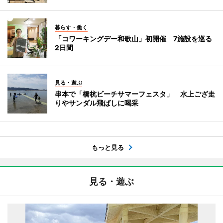
暮らす・働く
「コワーキングデー和歌山」初開催 7施設を巡る
2日間
見る・遊ぶ
串本で「橋杭ビーチサマーフェスタ」 水上ござ走
りやサンダル飛ばしに喝采
もっと見る
見る・遊ぶ