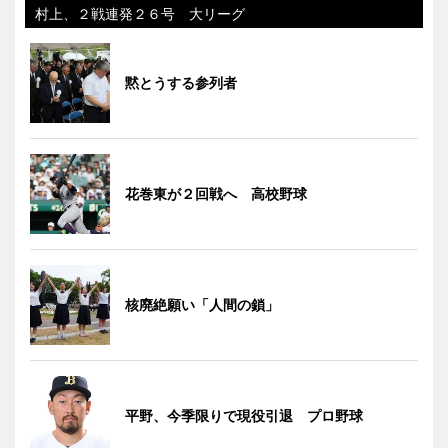
村上、２戦連発２６号 大リーグ
黙とうする参列者
花巻東が２回戦へ 高校野球
核廃絶願い「人間の鎖」
平野、今季限りで現役引退 プロ野球