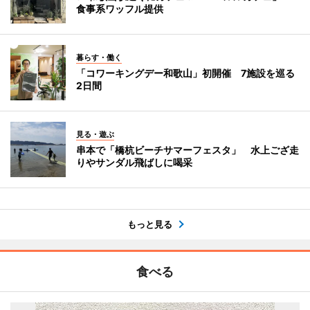
食事系ワッフル提供
暮らす・働く
「コワーキングデー和歌山」初開催 7施設を巡る
2日間
見る・遊ぶ
串本で「橋杭ビーチサマーフェスタ」 水上ござ走
りやサンダル飛ばしに喝采
もっと見る
食べる