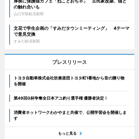
厚狭に保護猫カフェ「ねことおちゃ」 古民家改築、猫と
の触れ合いも
山口宇部経済新聞
文花で学生企画の「すみだタウンミーティング」 4テーマ
で意見交換
すみだ経済新聞
プレスリリース
トヨタ自動車株式会社吹奏楽団トヨタ町1番地から音の贈り物
を開催
第49回G杯争奪全日本アユ釣り選手権 優勝者決定！
消費者ネットワークわかやまと共催で、公開学習会を開催しま
す
もっと見る