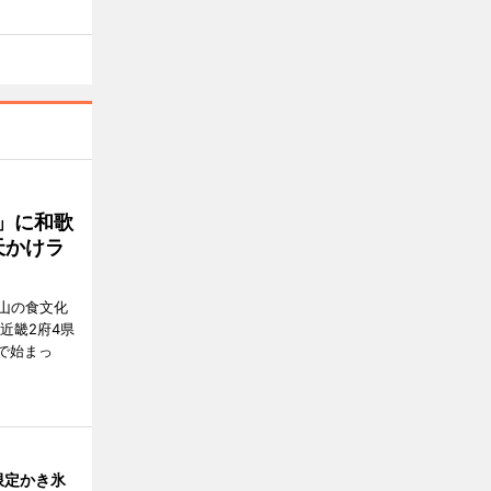
」に和歌
天かけラ
山の食文化
近畿2府4県
舗で始まっ
限定かき氷