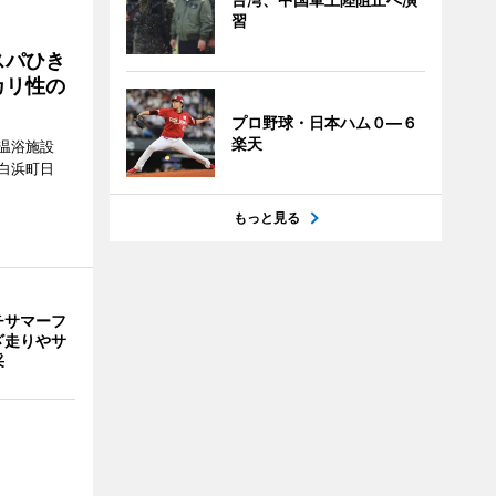
習
スパひき
カリ性の
プロ野球・日本ハム０―６
楽天
温浴施設
白浜町日
。
もっと見る
チサマーフ
ざ走りやサ
采