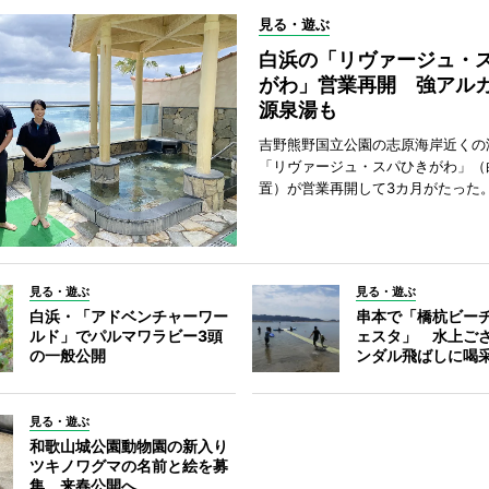
見る・遊ぶ
白浜の「リヴァージュ・
がわ」営業再開 強アル
源泉湯も
吉野熊野国立公園の志原海岸近くの
「リヴァージュ・スパひきがわ」（
置）が営業再開して3カ月がたった
見る・遊ぶ
見る・遊ぶ
白浜・「アドベンチャーワー
串本で「橋杭ビー
ルド」でパルマワラビー3頭
ェスタ」 水上ご
の一般公開
ンダル飛ばしに喝
見る・遊ぶ
和歌山城公園動物園の新入り
ツキノワグマの名前と絵を募
集 来春公開へ