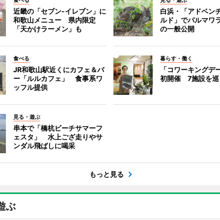
食べる
見る・遊ぶ
近畿の「セブン-イレブン」に
白浜・「アドベン
和歌山メニュー 県内限定
ルド」でパルマワ
「天かけラーメン」も
の一般公開
食べる
暮らす・働く
JR和歌山駅近くにカフェ＆バ
「コワーキングデ
ー「ルルカフェ」 食事系ワ
初開催 7施設を巡
ッフル提供
見る・遊ぶ
串本で「橋杭ビーチサマーフ
ェスタ」 水上ござ走りやサ
ンダル飛ばしに喝采
もっと見る
遊ぶ