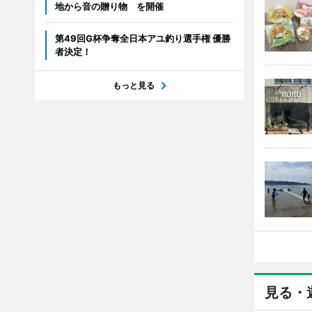
地から音の贈り物 を開催
第49回G杯争奪全日本アユ釣り選手権 優勝
者決定！
もっと見る
見る・