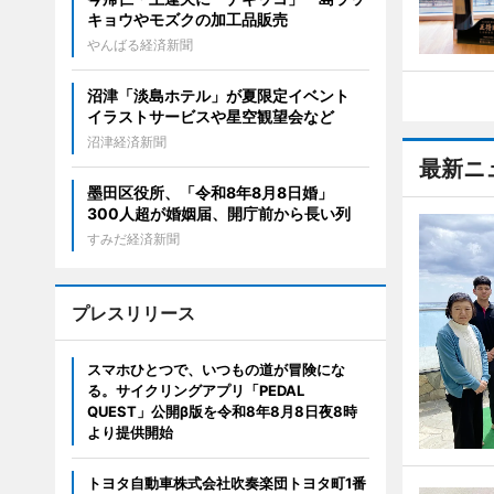
キョウやモズクの加工品販売
やんばる経済新聞
沼津「淡島ホテル」が夏限定イベント
イラストサービスや星空観望会など
沼津経済新聞
最新ニ
墨田区役所、「令和8年8月8日婚」
300人超が婚姻届、開庁前から長い列
すみだ経済新聞
プレスリリース
スマホひとつで、いつもの道が冒険にな
る。サイクリングアプリ「PEDAL
QUEST」公開β版を令和8年8月8日夜8時
より提供開始
トヨタ自動車株式会社吹奏楽団トヨタ町1番