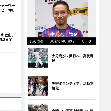
チャーワー
ラビー3頭
ー和歌山」
る2日間
長友佑都、Ｆ東京で現役続行 Ｊリーグ
大分商が２回戦へ 高校野
球
災害ボランティア、活動本
格化
台湾、中国軍上陸阻止へ演