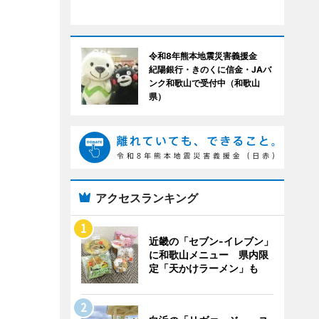
令和8年熊本地震災害義援金
紀陽銀行・きのくに信金・JAバ
ンク和歌山で受付中（和歌山
県）
アクセスランキング
近畿の「セブン-イレブン」
に和歌山メニュー 県内限
定「天かけラーメン」も