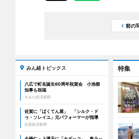
前の
みん経トピックス
特集
八広で町名誕生60周年祝賀会 小池都
知事も祝福
すみだ経済新聞
佐賀に「ばくてん屋」 「シルク・ド
ゥ・ソレイユ」元パフォーマーが指導
佐賀経済新聞
今帰仁・上運天に「ナギッコ」 島ラッ