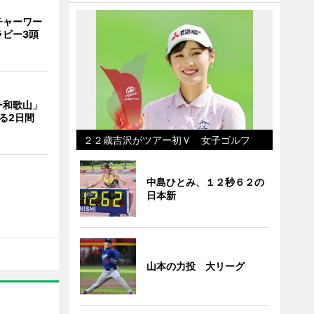
チャーワー
ラビー3頭
ー和歌山」
る2日間
２２歳吉沢がツアー初Ｖ 女子ゴルフ
中島ひとみ、１２秒６２の
日本新
山本の力投 大リーグ