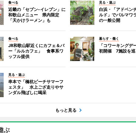
食べる
見る・遊ぶ
近畿の「セブン-イレブン」に
白浜・「アドベン
和歌山メニュー 県内限定
ルド」でパルマワ
「天かけラーメン」も
の一般公開
食べる
暮らす・働く
JR和歌山駅近くにカフェ＆バ
「コワーキングデ
ー「ルルカフェ」 食事系ワ
初開催 7施設を巡
ッフル提供
見る・遊ぶ
串本で「橋杭ビーチサマーフ
ェスタ」 水上ござ走りやサ
ンダル飛ばしに喝采
もっと見る
遊ぶ