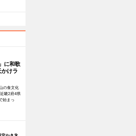
」に和歌
天かけラ
山の食文化
近畿2府4県
舗で始まっ
限定かき氷