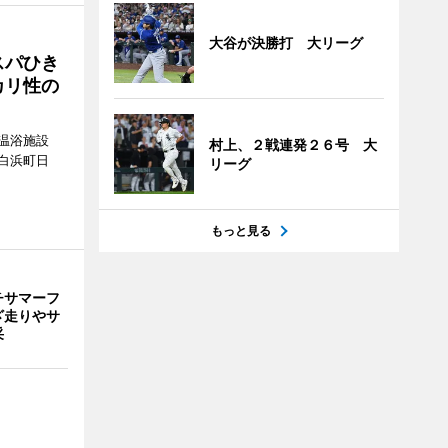
大谷が決勝打 大リーグ
スパひき
カリ性の
温浴施設
村上、２戦連発２６号 大
白浜町日
リーグ
。
もっと見る
チサマーフ
ざ走りやサ
采