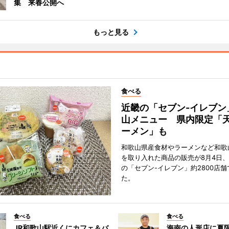
集 来春公開へ
もっと見る
食べる
近畿の「セブン-イレブン
山メニュー 県内限定「
ーメン」も
和歌山県産食材やラーメンなど和歌
を取り入れた商品の販売が8月4日、
の「セブン-イレブン」約2800店
た。
食べる
食べる
JR和歌山駅近くにカフェ＆バ
海南の人形店に夏