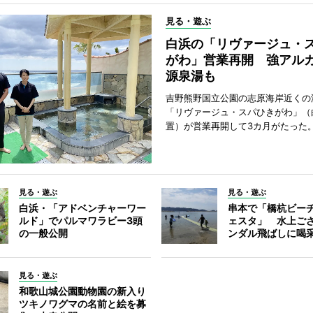
見る・遊ぶ
白浜の「リヴァージュ・
がわ」営業再開 強アル
源泉湯も
吉野熊野国立公園の志原海岸近くの
「リヴァージュ・スパひきがわ」（
置）が営業再開して3カ月がたった
見る・遊ぶ
見る・遊ぶ
白浜・「アドベンチャーワー
串本で「橋杭ビー
ルド」でパルマワラビー3頭
ェスタ」 水上ご
の一般公開
ンダル飛ばしに喝
見る・遊ぶ
和歌山城公園動物園の新入り
ツキノワグマの名前と絵を募