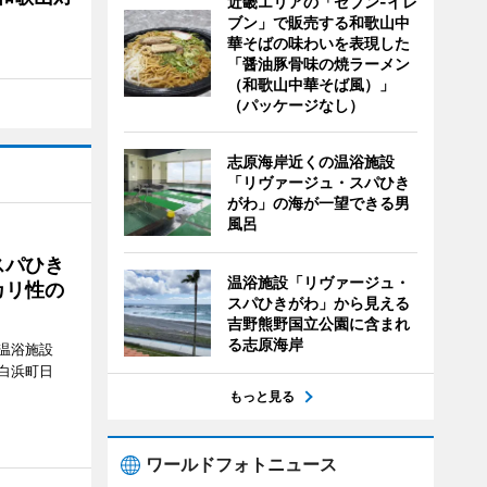
近畿エリアの「セブン-イレ
ブン」で販売する和歌山中
華そばの味わいを表現した
「醤油豚骨味の焼ラーメン
（和歌山中華そば風）」
（パッケージなし）
志原海岸近くの温浴施設
「リヴァージュ・スパひき
がわ」の海が一望できる男
風呂
スパひき
温浴施設「リヴァージュ・
カリ性の
スパひきがわ」から見える
吉野熊野国立公園に含まれ
る志原海岸
温浴施設
白浜町日
。
もっと見る
ワールドフォトニュース