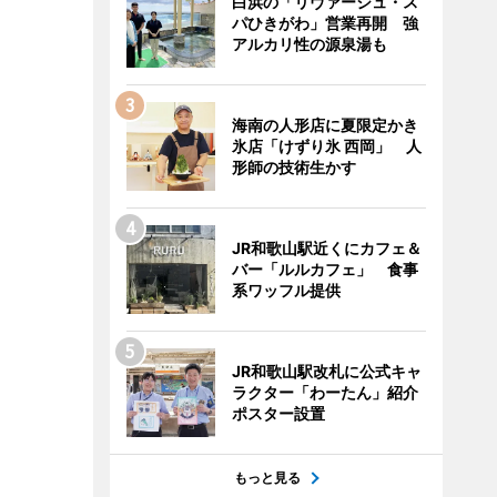
白浜の「リヴァージュ・ス
パひきがわ」営業再開 強
アルカリ性の源泉湯も
海南の人形店に夏限定かき
氷店「けずり氷 西岡」 人
形師の技術生かす
JR和歌山駅近くにカフェ＆
バー「ルルカフェ」 食事
系ワッフル提供
JR和歌山駅改札に公式キャ
ラクター「わーたん」紹介
ポスター設置
もっと見る