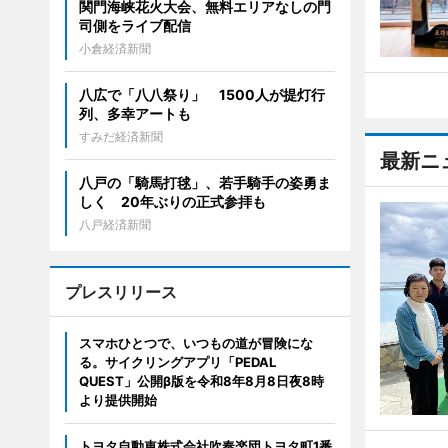
関門海峡花火大会、無料エリアなしの門
司側をライブ配信
小倉経済新聞
八広で「八八祭り」 1500人が提灯行
列、多幸アートも
すみだ経済新聞
最新ニ
八戸の「騎馬打毬」、若手騎手の姿勇ま
しく 20年ぶりの正式参拝も
八戸経済新聞
プレスリリース
スマホひとつで、いつもの道が冒険にな
る。サイクリングアプリ「PEDAL
QUEST」公開β版を令和8年8月8日夜8時
より提供開始
トヨタ自動車株式会社吹奏楽団トヨタ町1番