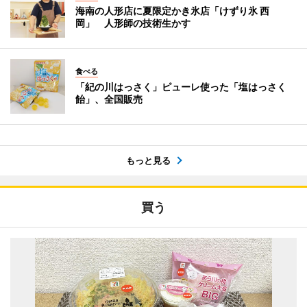
海南の人形店に夏限定かき氷店「けずり氷 西
岡」 人形師の技術生かす
食べる
「紀の川はっさく」ピューレ使った「塩はっさく
飴」、全国販売
もっと見る
買う