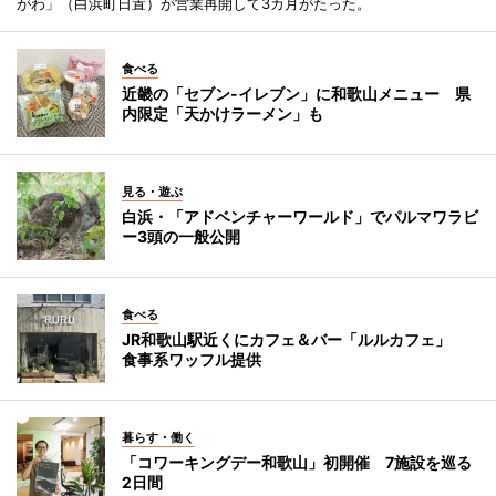
がわ」（白浜町日置）が営業再開して3カ月がたった。
食べる
近畿の「セブン-イレブン」に和歌山メニュー 県
内限定「天かけラーメン」も
見る・遊ぶ
白浜・「アドベンチャーワールド」でパルマワラビ
ー3頭の一般公開
食べる
JR和歌山駅近くにカフェ＆バー「ルルカフェ」
食事系ワッフル提供
暮らす・働く
「コワーキングデー和歌山」初開催 7施設を巡る
2日間