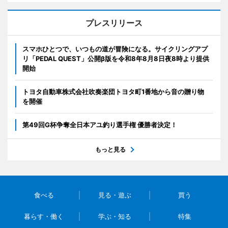
プレスリリース
スマホひとつで、いつもの道が冒険になる。サイクリングアプ
リ「PEDAL QUEST」公開β版を令和8年8月8日夜8時より提供
開始
トヨタ自動車株式会社吹奏楽団トヨタ町1番地から音の贈り物
を開催
第49回G杯争奪全日本アユ釣り選手権 優勝者決定！
もっと見る
食べる
見る・遊ぶ
買う
暮らす・働く
学ぶ・知る
特集