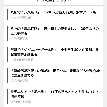
八広で「八八祭り」 1500人が提灯行列、多幸アートも
すみだ経済新聞
八戸の「騎馬打毬」、若手騎手の姿勇ましく 20年ぶりの
正式参拝も
八戸経済新聞
河津で「ジビエバーガー体験」 小中学生30人が参加、鳥
獣被害学ぶ講座も
伊豆下田経済新聞
「津軽伝承料理」の第2弾 正月や盆、農事など人が集う場
に焦点を当てる
弘前経済新聞
星野エリアで「足水浴」 13度の湧水とヒノキ香るおけで
清涼体験
軽井沢経済新聞