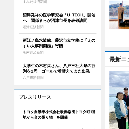
すみだ経済新聞
沼津発祥の医学研究会「U-TECH」開催
へ 関係者らが沼津市長を表敬訪問
沼津経済新聞
新江ノ島水族館、藤沢市立学校に「えの
すい大解剖図鑑」寄贈
湘南経済新聞
最新ニ
大学生の木村栞さん、八戸三社大祭の行
列を2周 ゴールで着替えてまた出発
八戸経済新聞
プレスリリース
トヨタ自動車株式会社吹奏楽団トヨタ町1番
地から音の贈り物 を開催