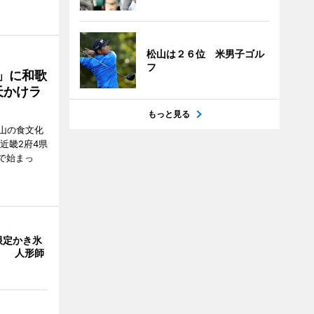
松山は２６位 米男子ゴル
フ
」に和歌
天かけラ
もっと見る
山の食文化
近畿2府4県
舗で始まっ
限定かき氷
」 人形師