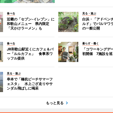
食べる
見る・遊ぶ
近畿の「セブン-イレブン」に
白浜・「アドベン
和歌山メニュー 県内限定
ルド」でパルマワ
「天かけラーメン」も
の一般公開
食べる
暮らす・働く
JR和歌山駅近くにカフェ＆バ
「コワーキングデ
ー「ルルカフェ」 食事系ワ
初開催 7施設を巡
ッフル提供
見る・遊ぶ
串本で「橋杭ビーチサマーフ
ェスタ」 水上ござ走りやサ
ンダル飛ばしに喝采
もっと見る