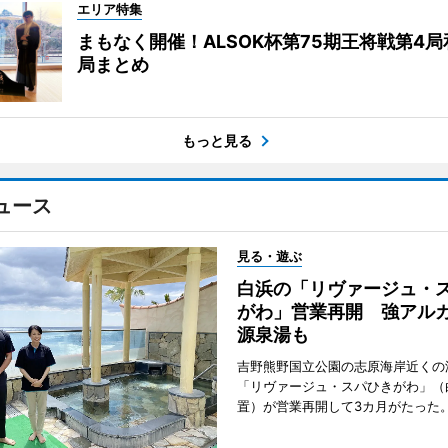
エリア特集
まもなく開催！ALSOK杯第75期王将戦第4
局まとめ
もっと見る
ュース
見る・遊ぶ
白浜の「リヴァージュ・
がわ」営業再開 強アル
源泉湯も
吉野熊野国立公園の志原海岸近くの
「リヴァージュ・スパひきがわ」（
置）が営業再開して3カ月がたった