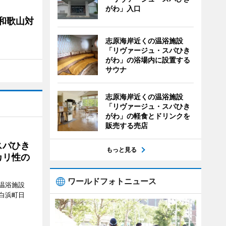
がわ」入口
局和歌山対
志原海岸近くの温浴施設
「リヴァージュ・スパひき
がわ」の浴場内に設置する
サウナ
志原海岸近くの温浴施設
「リヴァージュ・スパひき
がわ」の軽食とドリンクを
販売する売店
スパひき
もっと見る
カリ性の
ワールドフォトニュース
温浴施設
白浜町日
。