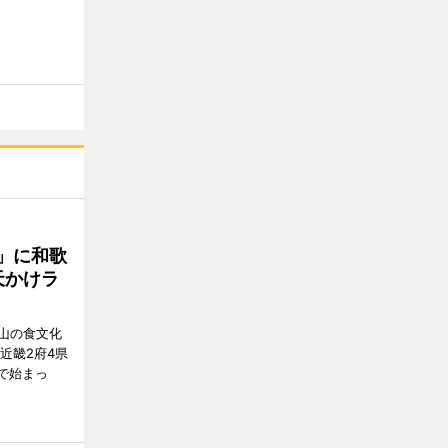
」に和歌
天かけラ
山の食文化
近畿2府4県
舗で始まっ