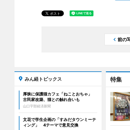
前の
みん経トピックス
特集
厚狭に保護猫カフェ「ねことおちゃ」
古民家改築、猫との触れ合いも
山口宇部経済新聞
文花で学生企画の「すみだタウンミーテ
ィング」 4テーマで意見交換