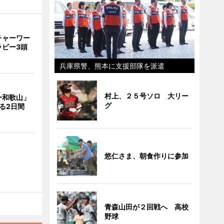
チャーワー
ラビー3頭
兵庫県警、熊本に支援部隊を派遣
村上、２５号ソロ 大リー
ー和歌山」
グ
る2日間
悠仁さま、朝食作りに参加
青森山田が２回戦へ 高校
野球