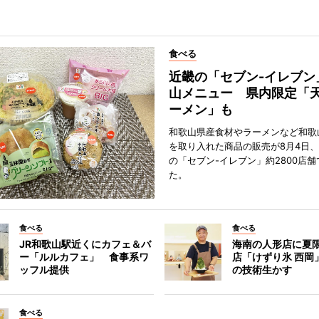
食べる
近畿の「セブン-イレブン
山メニュー 県内限定「
ーメン」も
和歌山県産食材やラーメンなど和歌
を取り入れた商品の販売が8月4日、
の「セブン-イレブン」約2800店
た。
食べる
食べる
JR和歌山駅近くにカフェ＆バ
海南の人形店に夏
ー「ルルカフェ」 食事系ワ
店「けずり氷 西岡
ッフル提供
の技術生かす
食べる