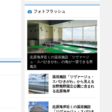
フォトフラッシュ
志原海岸近くの温浴施設「リヴァージ
ュ・スパひきがわ」の海が一望できる男
風呂
温浴施設「リヴァージュ・
スパひきがわ」から見える
吉野熊野国立公園に含まれ
る志原海岸
志原海岸近くの温浴施設
「リヴァージュ・スパひき