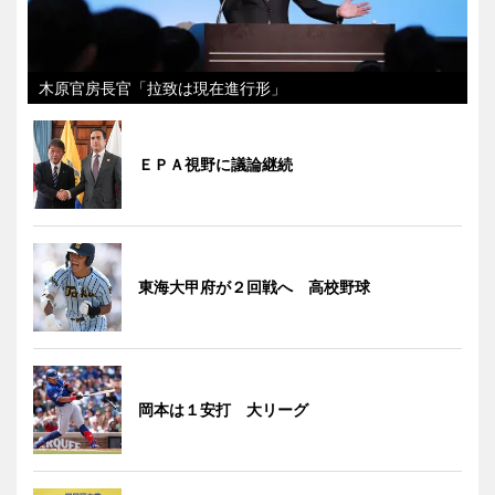
木原官房長官「拉致は現在進行形」
ＥＰＡ視野に議論継続
東海大甲府が２回戦へ 高校野球
岡本は１安打 大リーグ