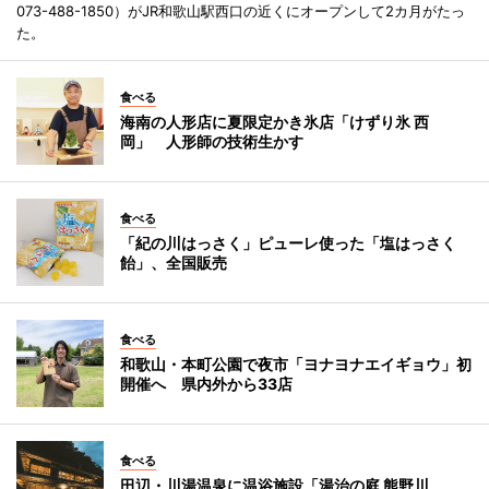
073-488-1850）がJR和歌山駅西口の近くにオープンして2カ月がたっ
た。
食べる
海南の人形店に夏限定かき氷店「けずり氷 西
岡」 人形師の技術生かす
食べる
「紀の川はっさく」ピューレ使った「塩はっさく
飴」、全国販売
食べる
和歌山・本町公園で夜市「ヨナヨナエイギョウ」初
開催へ 県内外から33店
食べる
田辺・川湯温泉に温浴施設「湯治の庭 熊野川