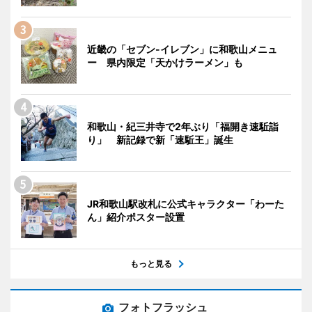
近畿の「セブン-イレブン」に和歌山メニュ
ー 県内限定「天かけラーメン」も
和歌山・紀三井寺で2年ぶり「福開き速駈詣
り」 新記録で新「速駈王」誕生
JR和歌山駅改札に公式キャラクター「わーた
ん」紹介ポスター設置
もっと見る
フォトフラッシュ