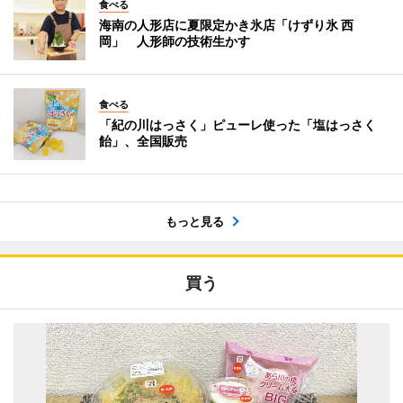
食べる
海南の人形店に夏限定かき氷店「けずり氷 西
岡」 人形師の技術生かす
食べる
「紀の川はっさく」ピューレ使った「塩はっさく
飴」、全国販売
もっと見る
買う