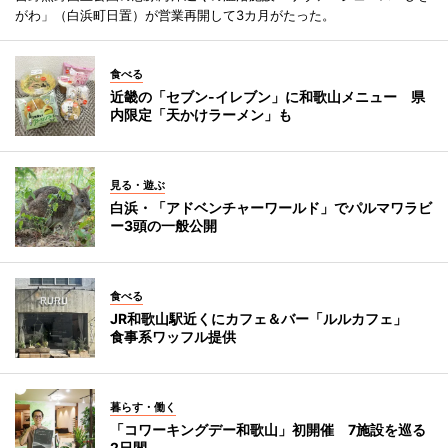
がわ」（白浜町日置）が営業再開して3カ月がたった。
食べる
近畿の「セブン-イレブン」に和歌山メニュー 県
内限定「天かけラーメン」も
見る・遊ぶ
白浜・「アドベンチャーワールド」でパルマワラビ
ー3頭の一般公開
食べる
JR和歌山駅近くにカフェ＆バー「ルルカフェ」
食事系ワッフル提供
暮らす・働く
「コワーキングデー和歌山」初開催 7施設を巡る
2日間