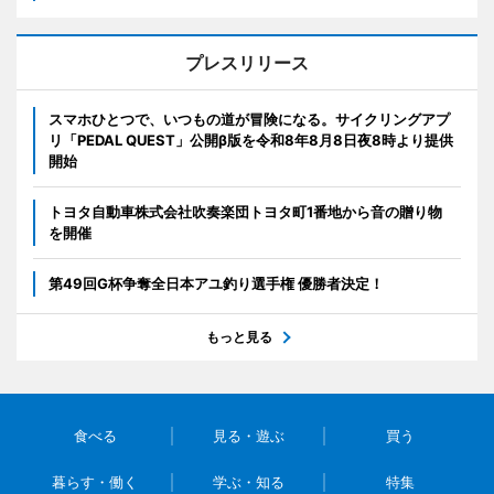
プレスリリース
スマホひとつで、いつもの道が冒険になる。サイクリングアプ
リ「PEDAL QUEST」公開β版を令和8年8月8日夜8時より提供
開始
トヨタ自動車株式会社吹奏楽団トヨタ町1番地から音の贈り物
を開催
第49回G杯争奪全日本アユ釣り選手権 優勝者決定！
もっと見る
食べる
見る・遊ぶ
買う
暮らす・働く
学ぶ・知る
特集