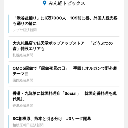
みん経トピックス
「渋谷盆踊り」に6万7000人 109前に櫓、外国人観光客
も踊りの輪に
シブヤ経済新聞
大丸札幌店で任天堂ポップアップストア 「どうぶつの
森」特設エリアも
札幌経済新聞
OMO5函館で「函館夜景の日」 手回しオルガンで野外劇
テーマ曲
函館経済新聞
香港・九龍塘に韓国料理店「Social」 韓国定番料理を現
代風に
香港経済新聞
SC相模原、熊本と引き分け J3リーグ開幕
相模原町田経済新聞