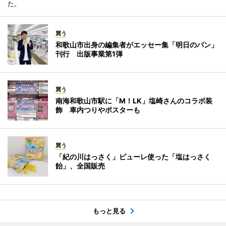
た。
買う
和歌山市出身の編集者がエッセー集「明日のパン」
刊行 出版事業第1弾
買う
南海和歌山市駅に「M！LK」塩崎さんのコラボ装
飾 車内つりやポスターも
買う
「紀の川はっさく」ピューレ使った「塩はっさく
飴」、全国販売
もっと見る