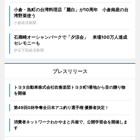
小倉・魚町の台湾料理店「麗白」が10周年 小倉南産の台
湾野菜使う
小倉経済新聞
石廊崎オーシャンパークで「夕涼会」 来場100万人達成
セレモニーも
伊豆下田経済新聞
プレスリリース
トヨタ自動車株式会社吹奏楽団トヨタ町1番地から音の贈り物
を開催
第49回G杯争奪全日本アユ釣り選手権 優勝者決定！
消費者ネットワークわかやまと共催で、公開学習会を開催しま
す