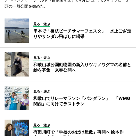
アドベンチャーワールド（白浜町堅田）が7月27日、パルマワラビー3
頭の一般公開を始めた。
見る・遊ぶ
串本で「橋杭ビーチサマーフェスタ」 水上ござ走
りやサンダル飛ばしに喝采
見る・遊ぶ
和歌山城公園動物園の新入りツキノワグマの名前と
絵を募集 来春公開へ
見る・遊ぶ
和歌山でリレーマラソン「パンダラン」 「WMG
関西」に向けてラストラン
見る・遊ぶ
有田川町で「学校のおばけ屋敷」再開へ 絵本作