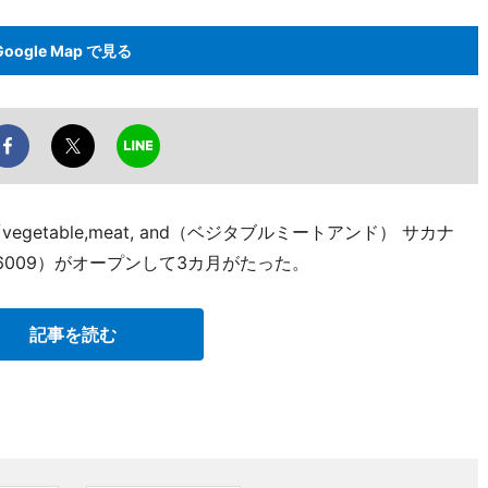
Google Map で見る
etable,meat, and（ベジタブルミートアンド） サカナ
8-6009）がオープンして3カ月がたった。
記事を読む