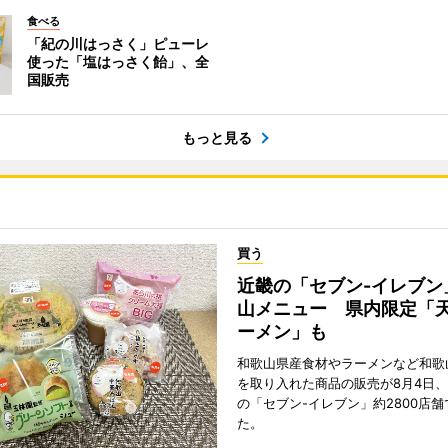
食べる
「紀の川はっさく」ピューレ
使った「塩はっさく飴」、全
国販売
もっと見る
買う
近畿の「セブン-イレブン
山メニュー 県内限定「
ーメン」も
和歌山県産食材やラーメンなど和歌
を取り入れた商品の販売が8月4日、
の「セブン-イレブン」約2800店
た。