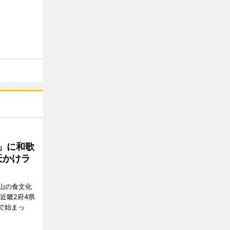
」に和歌
天かけラ
山の食文化
近畿2府4県
舗で始まっ