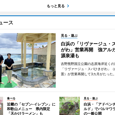
もっと見る
ュース
見る・遊ぶ
白浜の「リヴァージュ・
がわ」営業再開 強アル
源泉湯も
吉野熊野国立公園の志原海岸近くの
「リヴァージュ・スパひきがわ」（
置）が営業再開して3カ月がたった
食べる
見る・遊ぶ
近畿の「セブン-イレブン」に
白浜・「アドベン
和歌山メニュー 県内限定
ルド」でパルマワ
「天かけラーメン」も
の一般公開