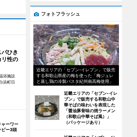
フォトフラッシュ
スパひき
カリ性の
近畿エリアの「セブン-イレブン」で販売
する和歌山県産の梅を使った「梅ジュレ
温浴施設
と蒸し鶏の冷製パスタ紀州南高梅使用」
白浜町日
。
近畿エリアの「セブン-イレ
ブン」で販売する和歌山中
華そばの味わいを表現した
「醤油豚骨味の焼ラーメン
（和歌山中華そば風）」
（パッケージあり）
チャーワー
ラビー3頭