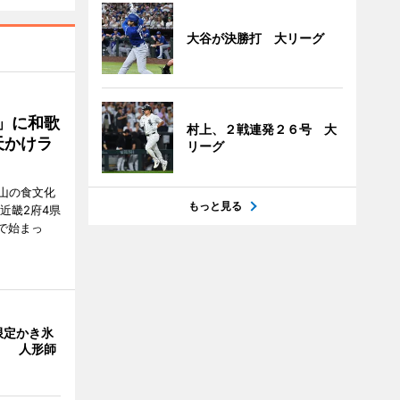
大谷が決勝打 大リーグ
」に和歌
村上、２戦連発２６号 大
天かけラ
リーグ
山の食文化
もっと見る
近畿2府4県
舗で始まっ
限定かき氷
」 人形師