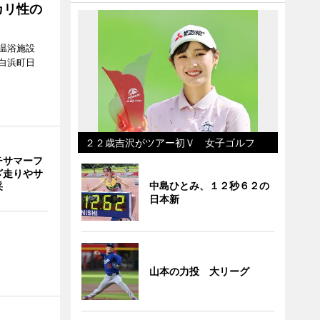
カリ性の
温浴施設
白浜町日
。
２２歳吉沢がツアー初Ｖ 女子ゴルフ
チサマーフ
ざ走りやサ
中島ひとみ、１２秒６２の
采
日本新
山本の力投 大リーグ