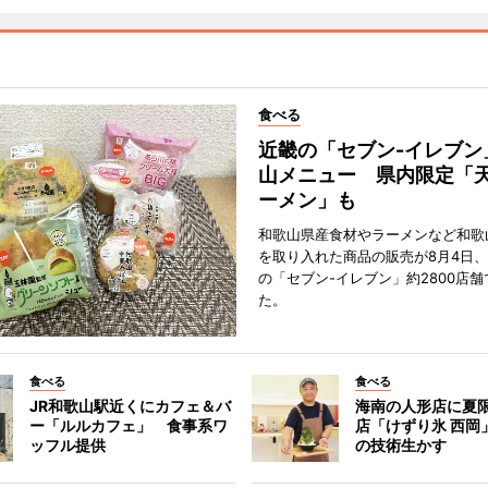
食べる
近畿の「セブン-イレブン
山メニュー 県内限定「
ーメン」も
和歌山県産食材やラーメンなど和歌
を取り入れた商品の販売が8月4日、
の「セブン-イレブン」約2800店
た。
食べる
食べる
JR和歌山駅近くにカフェ＆バ
海南の人形店に夏
ー「ルルカフェ」 食事系ワ
店「けずり氷 西岡
ッフル提供
の技術生かす