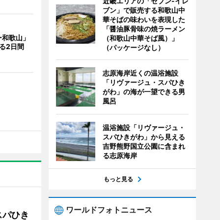
近畿エリアの「セブン-イレ
ブン」で販売する和歌山中
華そばの味わいを表現した
「醤油豚骨味の焼ラーメン
ー和歌山」
（和歌山中華そば風）」
る2日間
（パッケージなし）
志原海岸近くの温浴施設
「リヴァージュ・スパひき
がわ」の海が一望できる男
風呂
温浴施設「リヴァージュ・
スパひきがわ」から見える
吉野熊野国立公園に含まれ
る志原海岸
もっと見る
ワールドフォトニュース
スパひき