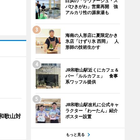
白浜の「リヴァージュ・ス
パひきがわ」営業再開 強
アルカリ性の源泉湯も
海南の人形店に夏限定かき
氷店「けずり氷 西岡」 人
形師の技術生かす
JR和歌山駅近くにカフェ＆
バー「ルルカフェ」 食事
系ワッフル提供
JR和歌山駅改札に公式キャ
ラクター「わーたん」紹介
局和歌山対
ポスター設置
もっと見る