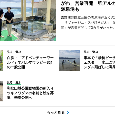
がわ」営業再開 強アル
源泉湯も
吉野熊野国立公園の志原海岸近くの
「リヴァージュ・スパひきがわ」（
置）が営業再開して3カ月がたった
見る・遊ぶ
見る・遊ぶ
白浜・「アドベンチャーワー
串本で「橋杭ビー
ルド」でパルマワラビー3頭
ェスタ」 水上ご
の一般公開
ンダル飛ばしに喝
見る・遊ぶ
和歌山城公園動物園の新入り
ツキノワグマの名前と絵を募
集 来春公開へ
もっと見る