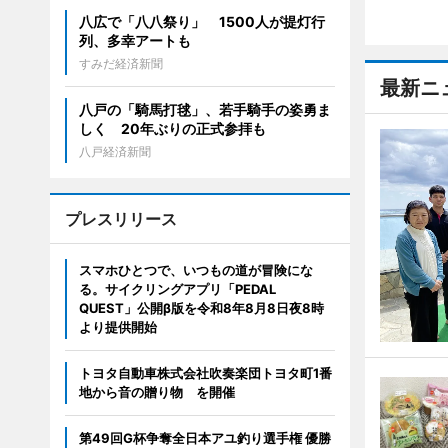
八広で「八八祭り」 1500人が提灯行
列、多幸アートも
すみだ経済新聞
最新ニ
八戸の「騎馬打毬」、若手騎手の姿勇ま
しく 20年ぶりの正式参拝も
八戸経済新聞
プレスリリース
スマホひとつで、いつもの道が冒険にな
る。サイクリングアプリ「PEDAL
QUEST」公開β版を令和8年8月8日夜8時
より提供開始
トヨタ自動車株式会社吹奏楽団トヨタ町1番
地から音の贈り物 を開催
第49回G杯争奪全日本アユ釣り選手権 優勝