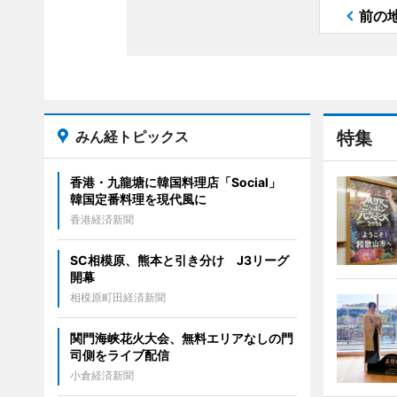
前の
みん経トピックス
特集
香港・九龍塘に韓国料理店「Social」
韓国定番料理を現代風に
香港経済新聞
SC相模原、熊本と引き分け J3リーグ
開幕
相模原町田経済新聞
関門海峡花火大会、無料エリアなしの門
司側をライブ配信
小倉経済新聞