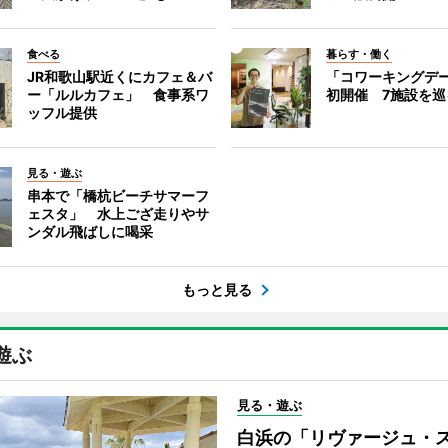
食べる
暮らす・働く
JR和歌山駅近くにカフェ＆バ
「コワーキングデ
ー「ルルカフェ」 食事系ワ
初開催 7施設を巡
ッフル提供
見る・遊ぶ
串本で「橋杭ビーチサマーフ
ェスタ」 水上ござ走りやサ
ンダル飛ばしに喝采
もっと見る
遊ぶ
見る・遊ぶ
白浜の「リヴァージュ・