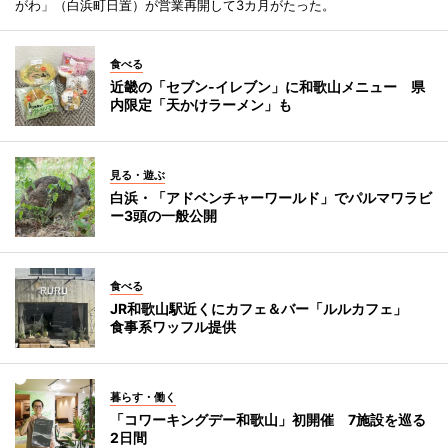
がわ」（白浜町日置）が営業再開して3カ月がたった。
食べる
近畿の「セブン-イレブン」に和歌山メニュー 県
内限定「天かけラーメン」も
見る・遊ぶ
白浜・「アドベンチャーワールド」でパルマワラビ
ー3頭の一般公開
食べる
JR和歌山駅近くにカフェ＆バー「ルルカフェ」
食事系ワッフル提供
暮らす・働く
「コワーキングデー和歌山」初開催 7施設を巡る
2日間