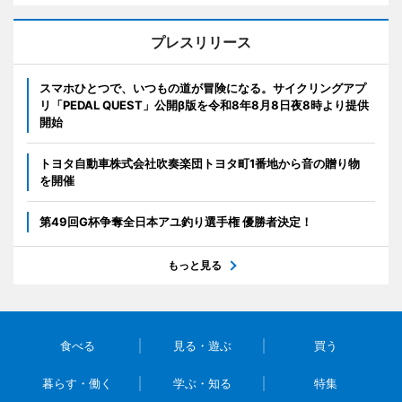
プレスリリース
スマホひとつで、いつもの道が冒険になる。サイクリングアプ
リ「PEDAL QUEST」公開β版を令和8年8月8日夜8時より提供
開始
トヨタ自動車株式会社吹奏楽団トヨタ町1番地から音の贈り物
を開催
第49回G杯争奪全日本アユ釣り選手権 優勝者決定！
もっと見る
食べる
見る・遊ぶ
買う
暮らす・働く
学ぶ・知る
特集