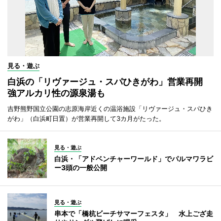
見る・遊ぶ
白浜の「リヴァージュ・スパひきがわ」営業再開
強アルカリ性の源泉湯も
吉野熊野国立公園の志原海岸近くの温浴施設「リヴァージュ・スパひき
がわ」（白浜町日置）が営業再開して3カ月がたった。
見る・遊ぶ
白浜・「アドベンチャーワールド」でパルマワラビ
ー3頭の一般公開
見る・遊ぶ
串本で「橋杭ビーチサマーフェスタ」 水上ござ走