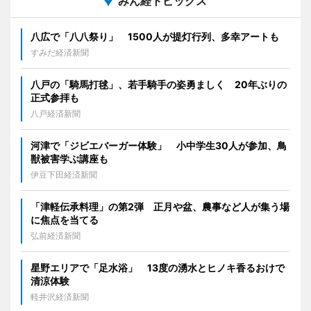
みん経トピックス
八広で「八八祭り」 1500人が提灯行列、多幸アートも
すみだ経済新聞
八戸の「騎馬打毬」、若手騎手の姿勇ましく 20年ぶりの
正式参拝も
八戸経済新聞
河津で「ジビエバーガー体験」 小中学生30人が参加、鳥
獣被害学ぶ講座も
伊豆下田経済新聞
「津軽伝承料理」の第2弾 正月や盆、農事など人が集う場
に焦点を当てる
弘前経済新聞
星野エリアで「足水浴」 13度の湧水とヒノキ香るおけで
清涼体験
軽井沢経済新聞