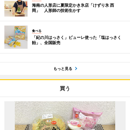
海南の人形店に夏限定かき氷店「けずり氷 西
岡」 人形師の技術生かす
食べる
「紀の川はっさく」ピューレ使った「塩はっさく
飴」、全国販売
もっと見る
買う