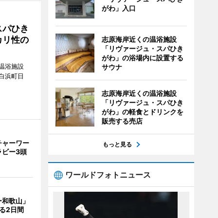
がわ」入口
スパひき
カリ性の
志原海岸近くの温浴施設
「リヴァージュ・スパひき
がわ」の浴場内に設置する
温浴施設
サウナ
白浜町日
。
志原海岸近くの温浴施設
「リヴァージュ・スパひき
がわ」の軽食とドリンクを
販売する売店
チャーワー
もっと見る
ラビー3頭
ワールドフォトニュース
ー和歌山」
る2日間