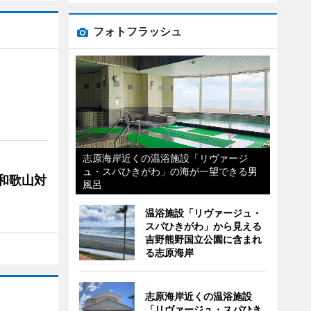
フォトフラッシュ
志原海岸近くの温浴施設「リヴァージ
ュ・スパひきがわ」の海が一望できる男
局和歌山対
風呂
温浴施設「リヴァージュ・
スパひきがわ」から見える
吉野熊野国立公園に含まれ
る志原海岸
志原海岸近くの温浴施設
「リヴァージュ・スパひき