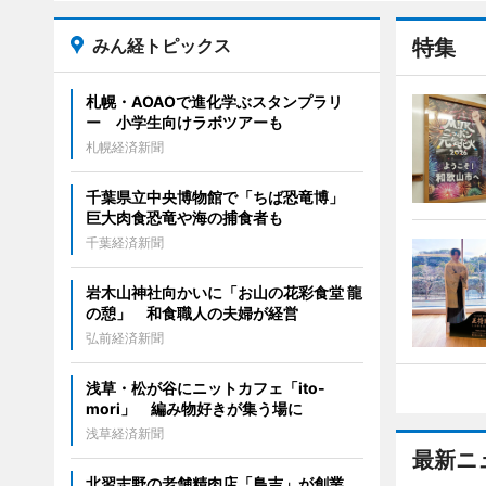
みん経トピックス
特集
札幌・AOAOで進化学ぶスタンプラリ
ー 小学生向けラボツアーも
札幌経済新聞
千葉県立中央博物館で「ちば恐竜博」
巨大肉食恐竜や海の捕食者も
千葉経済新聞
岩木山神社向かいに「お山の花彩食堂 龍
の憩」 和食職人の夫婦が経営
弘前経済新聞
浅草・松が谷にニットカフェ「ito-
mori」 編み物好きが集う場に
浅草経済新聞
最新ニ
北習志野の老舗精肉店「鳥吉」が創業