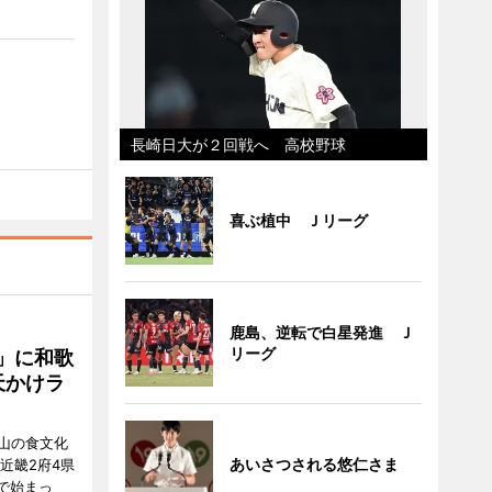
長崎日大が２回戦へ 高校野球
喜ぶ植中 Ｊリーグ
鹿島、逆転で白星発進 Ｊ
リーグ
」に和歌
天かけラ
山の食文化
あいさつされる悠仁さま
近畿2府4県
舗で始まっ