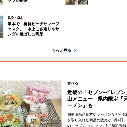
ッフル提供
見る・遊ぶ
串本で「橋杭ビーチサマーフ
ェスタ」 水上ござ走りやサ
ンダル飛ばしに喝采
もっと見る
食べる
近畿の「セブン-イレブン
山メニュー 県内限定「
ーメン」も
和歌山県産食材やラーメンなど和歌
を取り入れた商品の販売が8月4日、
の「セブン-イレブン」約2800店