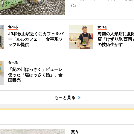
た。
食べる
食べる
JR和歌山駅近くにカフェ＆バ
海南の人形店に夏
ー「ルルカフェ」 食事系ワ
店「けずり氷 西岡
ッフル提供
の技術生かす
食べる
「紀の川はっさく」ピューレ
使った「塩はっさく飴」、全
国販売
もっと見る
買う