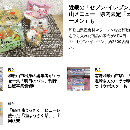
近畿の「セブン-イレブン
山メニュー 県内限定「
ーメン」も
和歌山県産食材やラーメンなど和歌
を取り入れた商品の販売が8月4日、
の「セブン-イレブン」約2800店
た。
買う
買う
和歌山市出身の編集者がエッ
南海和歌山市駅に「
セー集「明日のパン」刊行
塩崎さんのコラボ
出版事業第1弾
つりやポスターも
買う
「紀の川はっさく」ピューレ
使った「塩はっさく飴」、全
国販売