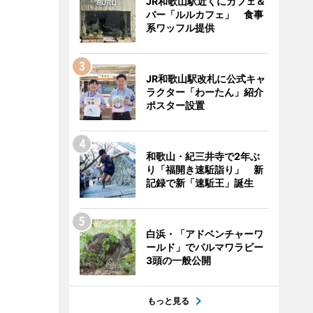
JR和歌山駅近くにカフェ＆
バー「ルルカフェ」 食事
系ワッフル提供
JR和歌山駅改札に公式キャ
ラクター「わーたん」紹介
ポスター設置
和歌山・紀三井寺で2年ぶ
り「福開き速駈詣り」 新
記録で新「速駈王」誕生
白浜・「アドベンチャーワ
ールド」でパルマワラビー
3頭の一般公開
もっと見る