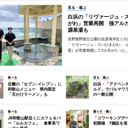
見る・遊ぶ
白浜の「リヴァージュ・
がわ」営業再開 強アル
源泉湯も
吉野熊野国立公園の志原海岸近くの
「リヴァージュ・スパひきがわ」（
置）が営業再開して3カ月がたった
食べる
見る・遊ぶ
近畿の「セブン-イレブン」に
白浜・「アドベン
和歌山メニュー 県内限定
ルド」でパルマワ
「天かけラーメン」も
の一般公開
食べる
暮らす・働く
JR和歌山駅近くにカフェ＆バ
「コワーキングデ
ー「ルルカフェ」 食事系ワ
初開催 7施設を巡