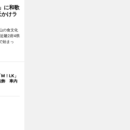
」に和歌
天かけラ
山の食文化
近畿2府4県
舗で始まっ
M！LK」
装飾 車内