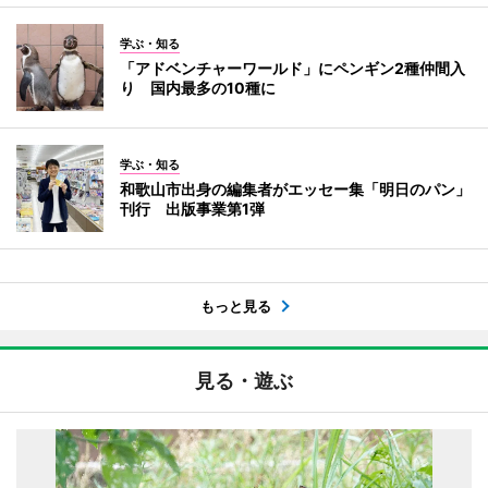
学ぶ・知る
「アドベンチャーワールド」にペンギン2種仲間入
り 国内最多の10種に
学ぶ・知る
和歌山市出身の編集者がエッセー集「明日のパン」
刊行 出版事業第1弾
もっと見る
見る・遊ぶ