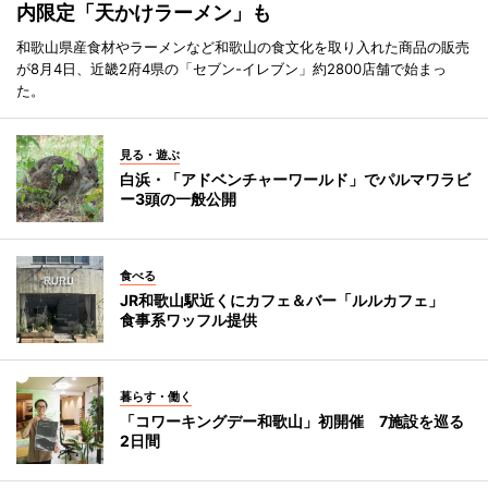
内限定「天かけラーメン」も
和歌山県産食材やラーメンなど和歌山の食文化を取り入れた商品の販売
が8月4日、近畿2府4県の「セブン-イレブン」約2800店舗で始まっ
た。
見る・遊ぶ
白浜・「アドベンチャーワールド」でパルマワラビ
ー3頭の一般公開
食べる
JR和歌山駅近くにカフェ＆バー「ルルカフェ」
食事系ワッフル提供
暮らす・働く
「コワーキングデー和歌山」初開催 7施設を巡る
2日間