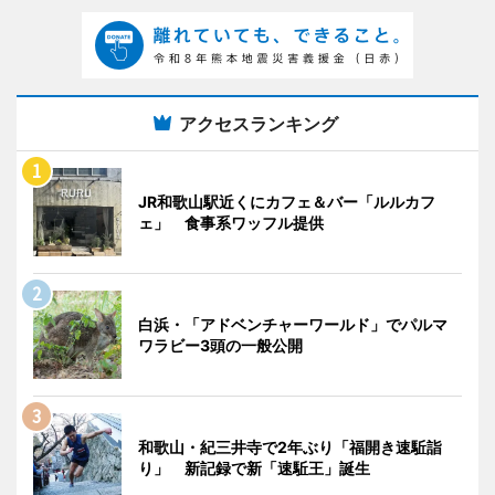
アクセスランキング
JR和歌山駅近くにカフェ＆バー「ルルカフ
ェ」 食事系ワッフル提供
白浜・「アドベンチャーワールド」でパルマ
ワラビー3頭の一般公開
和歌山・紀三井寺で2年ぶり「福開き速駈詣
り」 新記録で新「速駈王」誕生