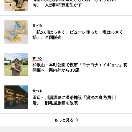
岡」 人形師の技術生かす
食べる
「紀の川はっさく」ピューレ使った「塩はっさく
飴」、全国販売
食べる
和歌山・本町公園で夜市「ヨナヨナエイギョウ」初
開催へ 県内外から33店
食べる
田辺・川湯温泉に温浴施設「湯治の庭 熊野川
湯」 旧亀屋旅館を改装
もっと見る