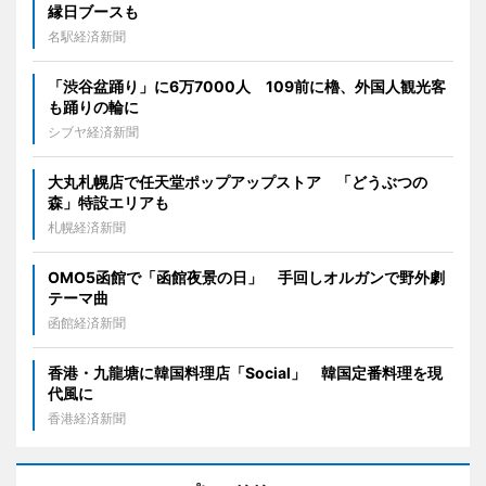
縁日ブースも
名駅経済新聞
「渋谷盆踊り」に6万7000人 109前に櫓、外国人観光客
も踊りの輪に
シブヤ経済新聞
大丸札幌店で任天堂ポップアップストア 「どうぶつの
森」特設エリアも
札幌経済新聞
OMO5函館で「函館夜景の日」 手回しオルガンで野外劇
テーマ曲
函館経済新聞
香港・九龍塘に韓国料理店「Social」 韓国定番料理を現
代風に
香港経済新聞