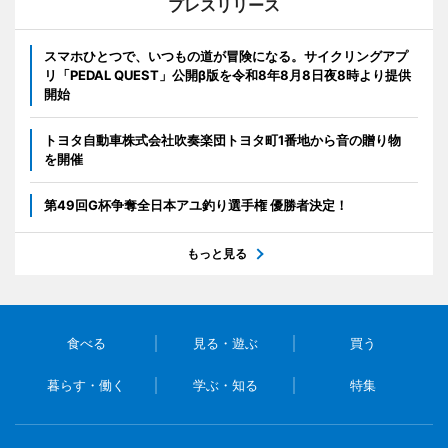
プレスリリース
スマホひとつで、いつもの道が冒険になる。サイクリングアプ
リ「PEDAL QUEST」公開β版を令和8年8月8日夜8時より提供
開始
トヨタ自動車株式会社吹奏楽団トヨタ町1番地から音の贈り物
を開催
第49回G杯争奪全日本アユ釣り選手権 優勝者決定！
もっと見る
食べる
見る・遊ぶ
買う
暮らす・働く
学ぶ・知る
特集