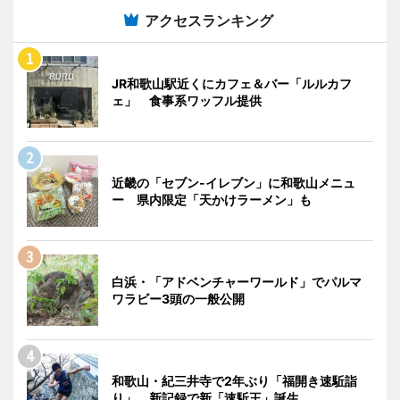
アクセスランキング
JR和歌山駅近くにカフェ＆バー「ルルカフ
ェ」 食事系ワッフル提供
近畿の「セブン-イレブン」に和歌山メニュ
ー 県内限定「天かけラーメン」も
白浜・「アドベンチャーワールド」でパルマ
ワラビー3頭の一般公開
和歌山・紀三井寺で2年ぶり「福開き速駈詣
り」 新記録で新「速駈王」誕生