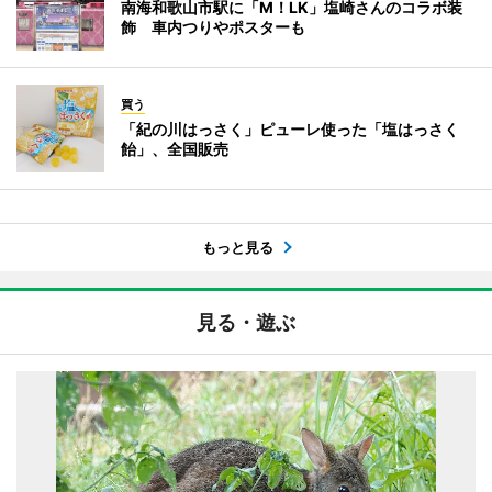
南海和歌山市駅に「M！LK」塩崎さんのコラボ装
飾 車内つりやポスターも
買う
「紀の川はっさく」ピューレ使った「塩はっさく
飴」、全国販売
もっと見る
見る・遊ぶ