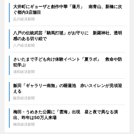
大井町にギョーザと創作中華「蓮月」 南青山、新橋に次
ぐ都内3店舗目
品川経済新聞
八戸の伝統武芸「騎馬打毬」がお守りに 新羅神社、透明
感のある切り絵で
八戸経済新聞
さいたまで子ども向け体験イベント「夏ラボ」 救命や防
犯学ぶ
浦和経済新聞
飯田「ギャラリー南無」の睡蓮池 赤いスイレンが見頃迎
える
飯田経済新聞
梅田・うめきた公園に「雲海」出現 昼と夜で異なる演
出、昨年は50万人来場
梅田経済新聞