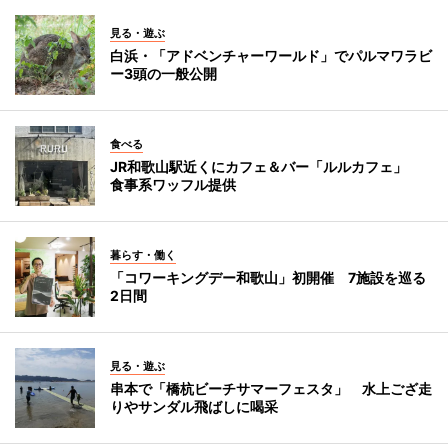
見る・遊ぶ
白浜・「アドベンチャーワールド」でパルマワラビ
ー3頭の一般公開
食べる
JR和歌山駅近くにカフェ＆バー「ルルカフェ」
食事系ワッフル提供
暮らす・働く
「コワーキングデー和歌山」初開催 7施設を巡る
2日間
見る・遊ぶ
串本で「橋杭ビーチサマーフェスタ」 水上ござ走
りやサンダル飛ばしに喝采