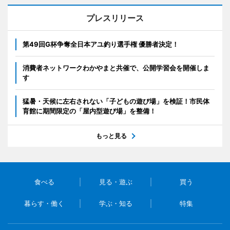
プレスリリース
第49回G杯争奪全日本アユ釣り選手権 優勝者決定！
消費者ネットワークわかやまと共催で、公開学習会を開催しま
す
猛暑・天候に左右されない「子どもの遊び場」を検証！市民体
育館に期間限定の「屋内型遊び場」を整備！
もっと見る
食べる
見る・遊ぶ
買う
暮らす・働く
学ぶ・知る
特集