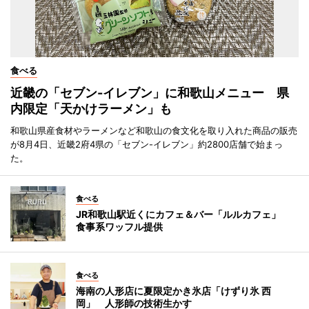
食べる
近畿の「セブン-イレブン」に和歌山メニュー 県
内限定「天かけラーメン」も
和歌山県産食材やラーメンなど和歌山の食文化を取り入れた商品の販売
が8月4日、近畿2府4県の「セブン-イレブン」約2800店舗で始まっ
た。
食べる
JR和歌山駅近くにカフェ＆バー「ルルカフェ」
食事系ワッフル提供
食べる
海南の人形店に夏限定かき氷店「けずり氷 西
岡」 人形師の技術生かす