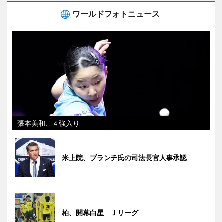
ワールドフォトニュース
張本美和、４強入り
米上院、ブランチ氏の司法長官人事承認
柏、開幕白星 Ｊリーグ