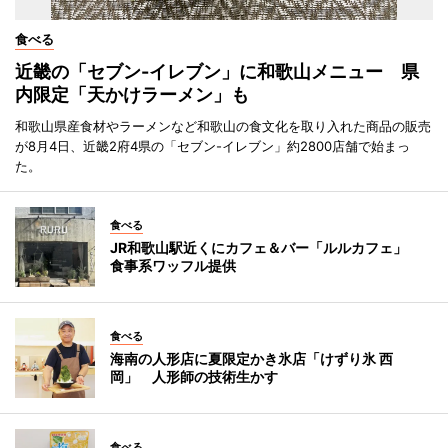
食べる
近畿の「セブン-イレブン」に和歌山メニュー 県
内限定「天かけラーメン」も
和歌山県産食材やラーメンなど和歌山の食文化を取り入れた商品の販売
が8月4日、近畿2府4県の「セブン-イレブン」約2800店舗で始まっ
た。
食べる
JR和歌山駅近くにカフェ＆バー「ルルカフェ」
食事系ワッフル提供
食べる
海南の人形店に夏限定かき氷店「けずり氷 西
岡」 人形師の技術生かす
食べる