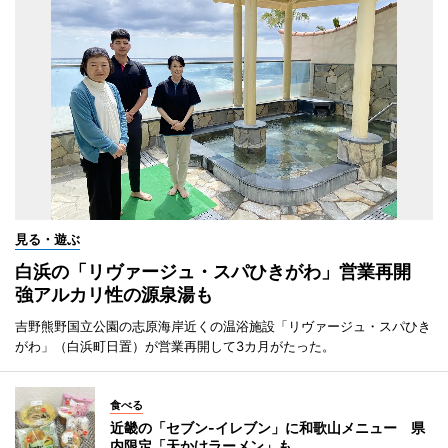
見る・遊ぶ
白浜の「リヴァージュ・スパひきがわ」営業再開
強アルカリ性の源泉湯も
吉野熊野国立公園の志原海岸近くの温浴施設「リヴァージュ・スパひき
がわ」（白浜町日置）が営業再開して3カ月がたった。
食べる
近畿の「セブン-イレブン」に和歌山メニュー 県
内限定「天かけラーメン」も