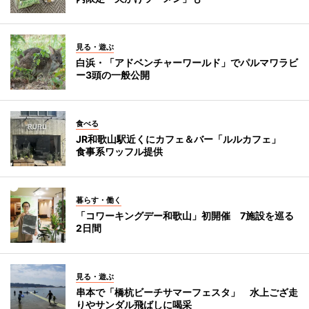
見る・遊ぶ
白浜・「アドベンチャーワールド」でパルマワラビ
ー3頭の一般公開
食べる
JR和歌山駅近くにカフェ＆バー「ルルカフェ」
食事系ワッフル提供
暮らす・働く
「コワーキングデー和歌山」初開催 7施設を巡る
2日間
見る・遊ぶ
串本で「橋杭ビーチサマーフェスタ」 水上ござ走
りやサンダル飛ばしに喝采