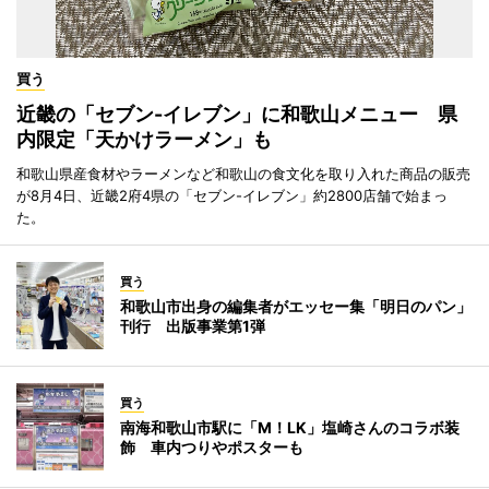
買う
近畿の「セブン-イレブン」に和歌山メニュー 県
内限定「天かけラーメン」も
和歌山県産食材やラーメンなど和歌山の食文化を取り入れた商品の販売
が8月4日、近畿2府4県の「セブン-イレブン」約2800店舗で始まっ
た。
買う
和歌山市出身の編集者がエッセー集「明日のパン」
刊行 出版事業第1弾
買う
南海和歌山市駅に「M！LK」塩崎さんのコラボ装
飾 車内つりやポスターも