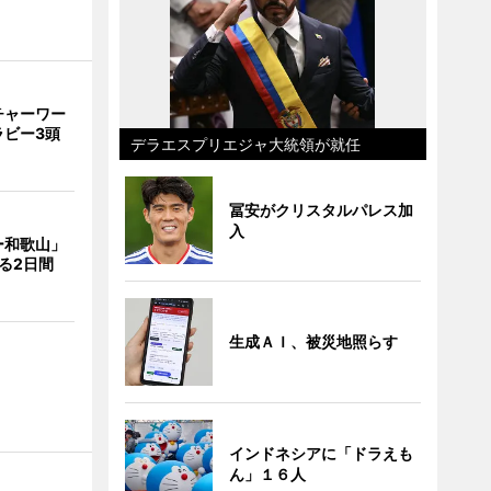
チャーワー
ラビー3頭
デラエスプリエジャ大統領が就任
冨安がクリスタルパレス加
入
ー和歌山」
る2日間
生成ＡＩ、被災地照らす
インドネシアに「ドラえも
ん」１６人