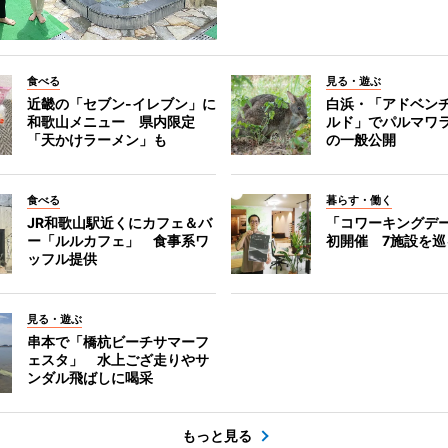
食べる
見る・遊ぶ
近畿の「セブン-イレブン」に
白浜・「アドベン
和歌山メニュー 県内限定
ルド」でパルマワ
「天かけラーメン」も
の一般公開
食べる
暮らす・働く
JR和歌山駅近くにカフェ＆バ
「コワーキングデ
ー「ルルカフェ」 食事系ワ
初開催 7施設を巡
ッフル提供
見る・遊ぶ
串本で「橋杭ビーチサマーフ
ェスタ」 水上ござ走りやサ
ンダル飛ばしに喝采
もっと見る