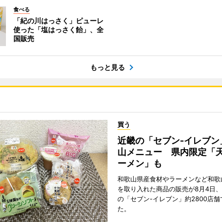
食べる
「紀の川はっさく」ピューレ
使った「塩はっさく飴」、全
国販売
もっと見る
買う
近畿の「セブン-イレブン
山メニュー 県内限定「
ーメン」も
和歌山県産食材やラーメンなど和歌
を取り入れた商品の販売が8月4日、
の「セブン-イレブン」約2800店
た。