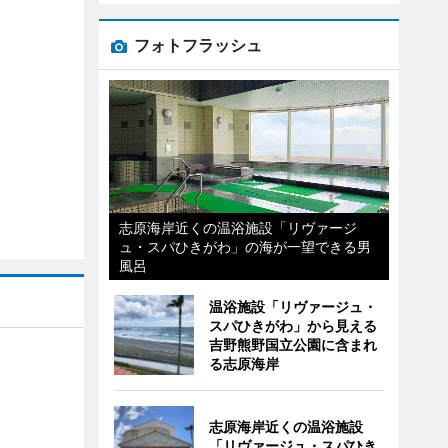
フォトフラッシュ
志原海岸近くの温浴施設「リヴァージ
ュ・スパひきがわ」の海が一望できる男
風呂
温浴施設「リヴァージュ・
スパひきがわ」から見える
吉野熊野国立公園に含まれ
る志原海岸
志原海岸近くの温浴施設
「リヴァージュ・スパひき