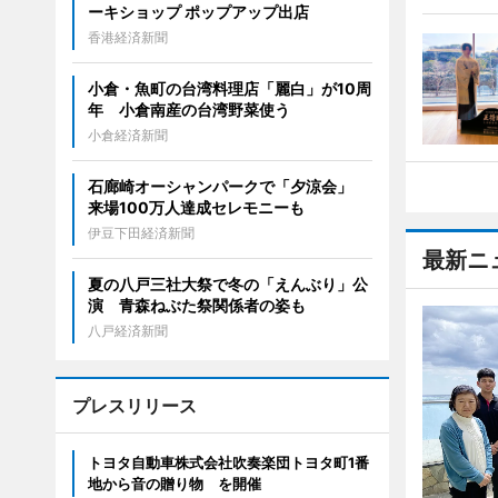
ーキショップ ポップアップ出店
香港経済新聞
小倉・魚町の台湾料理店「麗白」が10周
年 小倉南産の台湾野菜使う
小倉経済新聞
石廊崎オーシャンパークで「夕涼会」
来場100万人達成セレモニーも
伊豆下田経済新聞
最新ニ
夏の八戸三社大祭で冬の「えんぶり」公
演 青森ねぶた祭関係者の姿も
八戸経済新聞
プレスリリース
トヨタ自動車株式会社吹奏楽団トヨタ町1番
地から音の贈り物 を開催