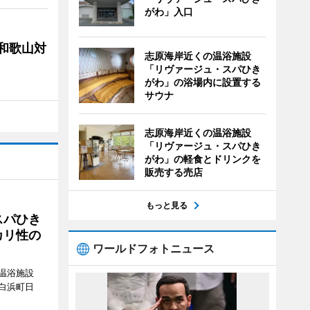
がわ」入口
局和歌山対
志原海岸近くの温浴施設
「リヴァージュ・スパひき
がわ」の浴場内に設置する
サウナ
志原海岸近くの温浴施設
「リヴァージュ・スパひき
がわ」の軽食とドリンクを
販売する売店
もっと見る
スパひき
カリ性の
ワールドフォトニュース
温浴施設
白浜町日
。