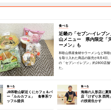
食べる
近畿の「セブン-イレブン
山メニュー 県内限定「
ーメン」も
和歌山県産食材やラーメンなど和歌
を取り入れた商品の販売が8月4日、
の「セブン-イレブン」約2800店
た。
食べる
食べる
JR和歌山駅近くにカフェ＆バ
海南の人形店に夏
ー「ルルカフェ」 食事系ワ
店「けずり氷 西岡
ッフル提供
の技術生かす