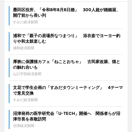
墨田区役所、「令和8年8月8日婚」 300人超が婚姻届、
開庁前から長い列
すみだ経済新聞
浦和で「親子の居場所なつまつり」 浴衣姿でヨーヨー釣
りや和太鼓楽しむ
浦和経済新聞
厚狭に保護猫カフェ「ねことおちゃ」 古民家改築、猫と
の触れ合いも
山口宇部経済新聞
文花で学生企画の「すみだタウンミーティング」 4テーマ
で意見交換
すみだ経済新聞
沼津発祥の医学研究会「U-TECH」開催へ 関係者らが沼
津市長を表敬訪問
沼津経済新聞