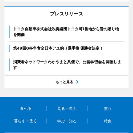
プレスリリース
トヨタ自動車株式会社吹奏楽団トヨタ町1番地から音の贈り物
を開催
第49回G杯争奪全日本アユ釣り選手権 優勝者決定！
消費者ネットワークわかやまと共催で、公開学習会を開催しま
す
もっと見る
食べる
見る・遊ぶ
買う
暮らす・働く
学ぶ・知る
特集