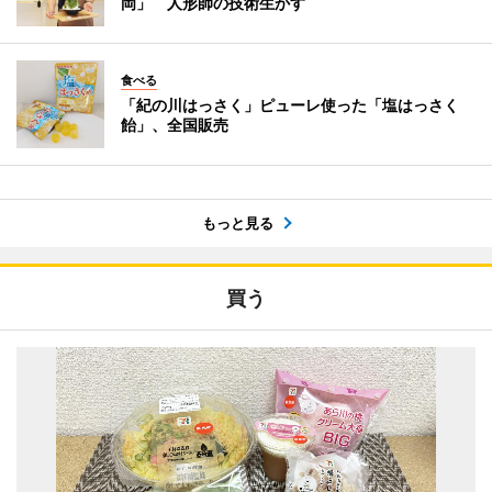
岡」 人形師の技術生かす
食べる
「紀の川はっさく」ピューレ使った「塩はっさく
飴」、全国販売
もっと見る
買う