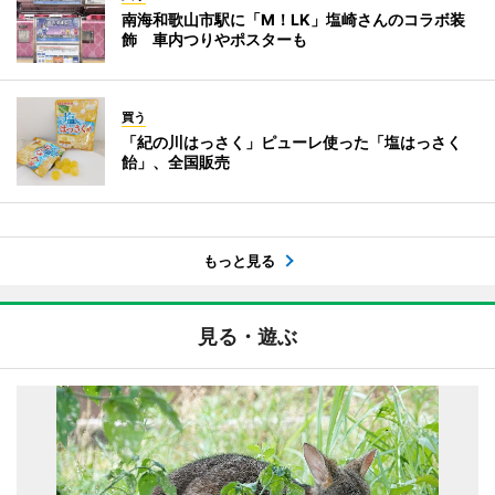
南海和歌山市駅に「M！LK」塩崎さんのコラボ装
飾 車内つりやポスターも
買う
「紀の川はっさく」ピューレ使った「塩はっさく
飴」、全国販売
もっと見る
見る・遊ぶ