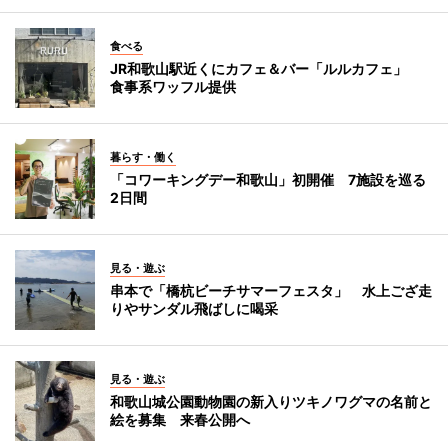
食べる
JR和歌山駅近くにカフェ＆バー「ルルカフェ」
食事系ワッフル提供
暮らす・働く
「コワーキングデー和歌山」初開催 7施設を巡る
2日間
見る・遊ぶ
串本で「橋杭ビーチサマーフェスタ」 水上ござ走
りやサンダル飛ばしに喝采
見る・遊ぶ
和歌山城公園動物園の新入りツキノワグマの名前と
絵を募集 来春公開へ