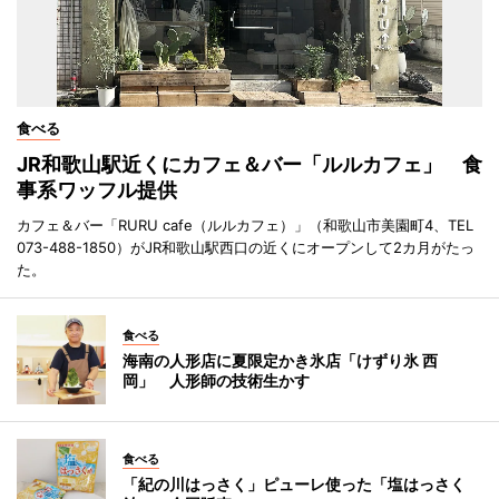
食べる
JR和歌山駅近くにカフェ＆バー「ルルカフェ」 食
事系ワッフル提供
カフェ＆バー「RURU cafe（ルルカフェ）」（和歌山市美園町4、TEL
073-488-1850）がJR和歌山駅西口の近くにオープンして2カ月がたっ
た。
食べる
海南の人形店に夏限定かき氷店「けずり氷 西
岡」 人形師の技術生かす
食べる
「紀の川はっさく」ピューレ使った「塩はっさく