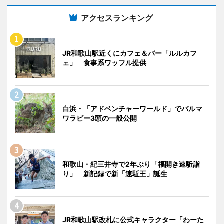
アクセスランキング
JR和歌山駅近くにカフェ＆バー「ルルカフ
ェ」 食事系ワッフル提供
白浜・「アドベンチャーワールド」でパルマ
ワラビー3頭の一般公開
和歌山・紀三井寺で2年ぶり「福開き速駈詣
り」 新記録で新「速駈王」誕生
JR和歌山駅改札に公式キャラクター「わーた