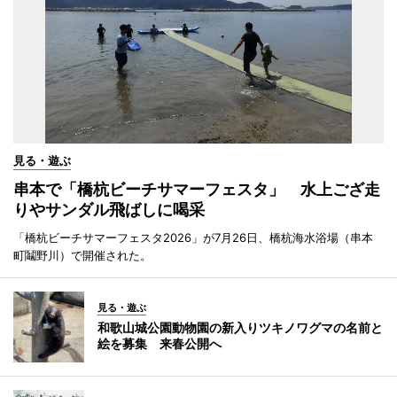
見る・遊ぶ
串本で「橋杭ビーチサマーフェスタ」 水上ござ走
りやサンダル飛ばしに喝采
「橋杭ビーチサマーフェスタ2026」が7月26日、橋杭海水浴場（串本
町鬮野川）で開催された。
見る・遊ぶ
和歌山城公園動物園の新入りツキノワグマの名前と
絵を募集 来春公開へ