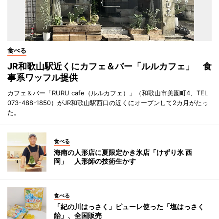
食べる
JR和歌山駅近くにカフェ＆バー「ルルカフェ」 食
事系ワッフル提供
カフェ＆バー「RURU cafe（ルルカフェ）」（和歌山市美園町4、TEL
073-488-1850）がJR和歌山駅西口の近くにオープンして2カ月がたっ
た。
食べる
海南の人形店に夏限定かき氷店「けずり氷 西
岡」 人形師の技術生かす
食べる
「紀の川はっさく」ピューレ使った「塩はっさく
飴」、全国販売