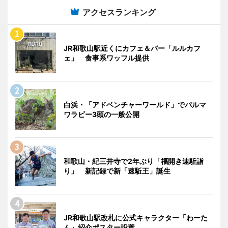
アクセスランキング
JR和歌山駅近くにカフェ＆バー「ルルカフ
ェ」 食事系ワッフル提供
白浜・「アドベンチャーワールド」でパルマ
ワラビー3頭の一般公開
和歌山・紀三井寺で2年ぶり「福開き速駈詣
り」 新記録で新「速駈王」誕生
JR和歌山駅改札に公式キャラクター「わーた
ん」紹介ポスター設置