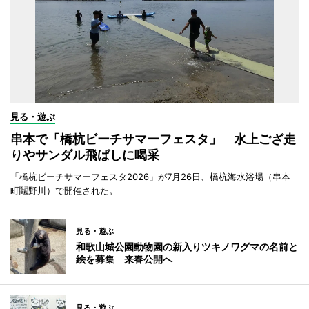
見る・遊ぶ
串本で「橋杭ビーチサマーフェスタ」 水上ござ走
りやサンダル飛ばしに喝采
「橋杭ビーチサマーフェスタ2026」が7月26日、橋杭海水浴場（串本
町鬮野川）で開催された。
見る・遊ぶ
和歌山城公園動物園の新入りツキノワグマの名前と
絵を募集 来春公開へ
見る・遊ぶ