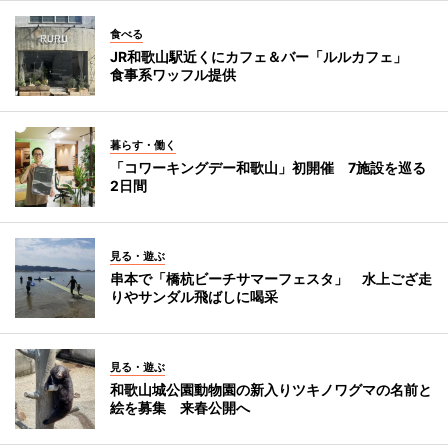
食べる
JR和歌山駅近くにカフェ＆バー「ルルカフェ」
食事系ワッフル提供
暮らす・働く
「コワーキングデー和歌山」初開催 7施設を巡る
2日間
見る・遊ぶ
串本で「橋杭ビーチサマーフェスタ」 水上ござ走
りやサンダル飛ばしに喝采
見る・遊ぶ
和歌山城公園動物園の新入りツキノワグマの名前と
絵を募集 来春公開へ