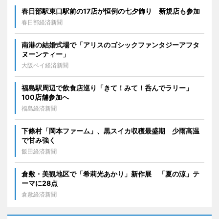
春日部駅東口駅前の17店が恒例の七夕飾り 新規店も参加
春日部経済新聞
南港の結婚式場で「アリスのゴシックファンタジーアフタ
ヌーンティー」
大阪ベイ経済新聞
福島駅周辺で飲食店巡り「きて！みて！呑んでラリー」
100店舗参加へ
福島経済新聞
下條村「岡本ファーム」、黒スイカ収穫最盛期 少雨高温
で甘み強く
飯田経済新聞
倉敷・美観地区で「希莉光あかり」新作展 「夏の涼」テ
ーマに28点
倉敷経済新聞