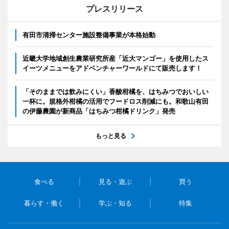
プレスリリース
有田市清掃センター施設整備事業が本格始動
近畿大学地域創生農業研究所産「近大マンゴー」を使用したス
イーツメニューをアドベンチャーワールドにて販売します！
「そのままでは飲みにくい」香酸柑橘を、はちみつでおいしい
一杯に。規格外柑橘の活用でフードロス削減にも。和歌山有田
の伊藤農園が新商品「はちみつ柑橘ドリンク」発売
もっと見る
食べる
見る・遊ぶ
買う
暮らす・働く
学ぶ・知る
特集