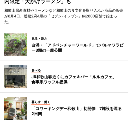
内限定「天かけラーメン」も
和歌山県産食材やラーメンなど和歌山の食文化を取り入れた商品の販売
が8月4日、近畿2府4県の「セブン-イレブン」約2800店舗で始まっ
た。
見る・遊ぶ
白浜・「アドベンチャーワールド」でパルマワラビ
ー3頭の一般公開
食べる
JR和歌山駅近くにカフェ＆バー「ルルカフェ」
食事系ワッフル提供
暮らす・働く
「コワーキングデー和歌山」初開催 7施設を巡る
2日間