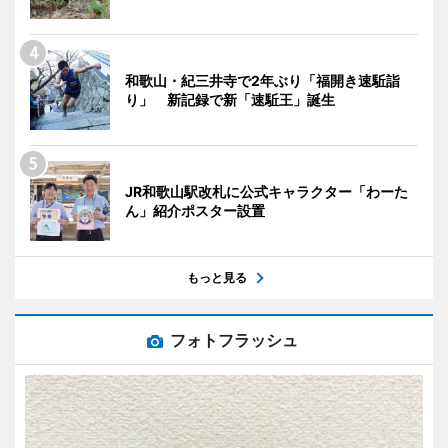
和歌山・紀三井寺で2年ぶり「福開き速駈詣
り」 新記録で新「速駈王」誕生
JR和歌山駅改札に公式キャラクター「わーた
ん」紹介ポスター設置
もっと見る
フォトフラッシュ