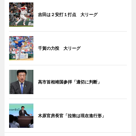
吉田は２安打１打点 大リーグ
千賀の力投 大リーグ
高市首相靖国参拝「適切に判断」
木原官房長官「拉致は現在進行形」