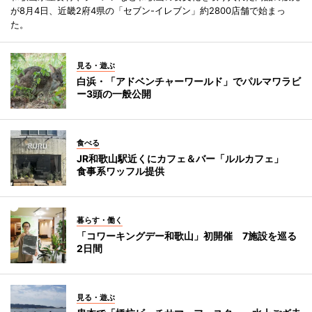
が8月4日、近畿2府4県の「セブン-イレブン」約2800店舗で始まっ
た。
見る・遊ぶ
白浜・「アドベンチャーワールド」でパルマワラビ
ー3頭の一般公開
食べる
JR和歌山駅近くにカフェ＆バー「ルルカフェ」
食事系ワッフル提供
暮らす・働く
「コワーキングデー和歌山」初開催 7施設を巡る
2日間
見る・遊ぶ