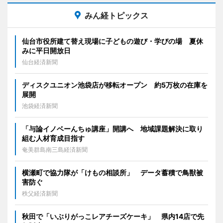
みん経トピックス
仙台市役所建て替え現場に子どもの遊び・学びの場 夏休
みに平日開放日
仙台経済新聞
ディスクユニオン池袋店が移転オープン 約5万枚の在庫を
展開
池袋経済新聞
「与論イノベーんちゅ講座」開講へ 地域課題解決に取り
組む人材育成目指す
奄美群島南三島経済新聞
横瀬町で協力隊が「けもの相談所」 データ蓄積で鳥獣被
害防ぐ
秩父経済新聞
秋田で「いぶりがっこレアチーズケーキ」 県内14店で先