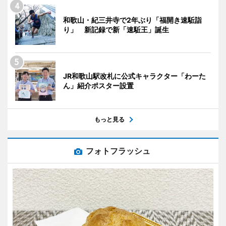
和歌山・紀三井寺で2年ぶり「福開き速駈詣
り」 新記録で新「速駈王」誕生
JR和歌山駅改札に公式キャラクター「わーた
ん」紹介ポスター設置
もっと見る
フォトフラッシュ