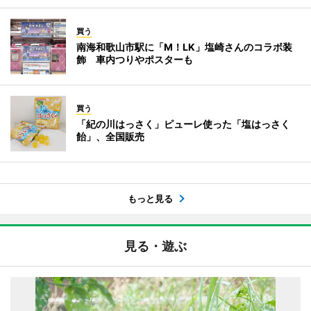
買う
南海和歌山市駅に「M！LK」塩崎さんのコラボ装
飾 車内つりやポスターも
買う
「紀の川はっさく」ピューレ使った「塩はっさく
飴」、全国販売
もっと見る
見る・遊ぶ