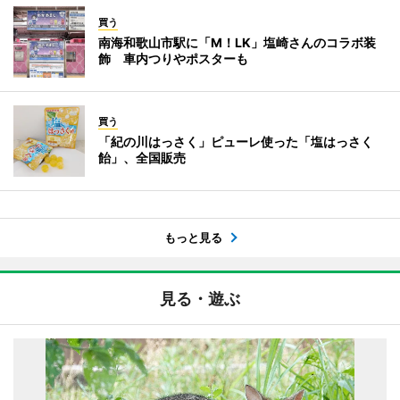
買う
南海和歌山市駅に「M！LK」塩崎さんのコラボ装
飾 車内つりやポスターも
買う
「紀の川はっさく」ピューレ使った「塩はっさく
飴」、全国販売
もっと見る
見る・遊ぶ