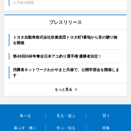
八戸経済新聞
プレスリリース
トヨタ自動車株式会社吹奏楽団トヨタ町1番地から音の贈り物
を開催
第49回G杯争奪全日本アユ釣り選手権 優勝者決定！
消費者ネットワークわかやまと共催で、公開学習会を開催しま
す
もっと見る
食べる
見る・遊ぶ
買う
暮らす・働く
学ぶ・知る
特集