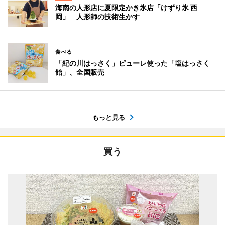
海南の人形店に夏限定かき氷店「けずり氷 西
岡」 人形師の技術生かす
食べる
「紀の川はっさく」ピューレ使った「塩はっさく
飴」、全国販売
もっと見る
買う