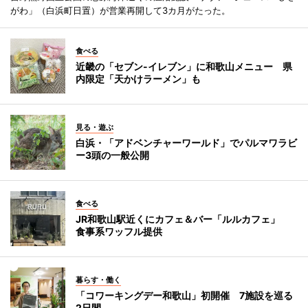
がわ」（白浜町日置）が営業再開して3カ月がたった。
食べる
近畿の「セブン-イレブン」に和歌山メニュー 県
内限定「天かけラーメン」も
見る・遊ぶ
白浜・「アドベンチャーワールド」でパルマワラビ
ー3頭の一般公開
食べる
JR和歌山駅近くにカフェ＆バー「ルルカフェ」
食事系ワッフル提供
暮らす・働く
「コワーキングデー和歌山」初開催 7施設を巡る
2日間