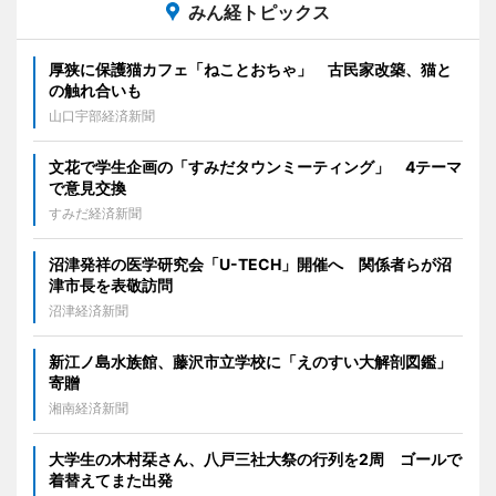
みん経トピックス
厚狭に保護猫カフェ「ねことおちゃ」 古民家改築、猫と
の触れ合いも
山口宇部経済新聞
文花で学生企画の「すみだタウンミーティング」 4テーマ
で意見交換
すみだ経済新聞
沼津発祥の医学研究会「U-TECH」開催へ 関係者らが沼
津市長を表敬訪問
沼津経済新聞
新江ノ島水族館、藤沢市立学校に「えのすい大解剖図鑑」
寄贈
湘南経済新聞
大学生の木村栞さん、八戸三社大祭の行列を2周 ゴールで
着替えてまた出発