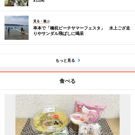
見る・遊ぶ
串本で「橋杭ビーチサマーフェスタ」 水上ござ走
りやサンダル飛ばしに喝采
もっと見る
食べる