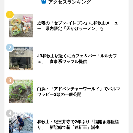
アクセスランキング
近畿の「セブン-イレブン」に和歌山メニュ
ー 県内限定「天かけラーメン」も
JR和歌山駅近くにカフェ＆バー「ルルカフ
ェ」 食事系ワッフル提供
白浜・「アドベンチャーワールド」でパルマ
ワラビー3頭の一般公開
和歌山・紀三井寺で2年ぶり「福開き速駈詣
り」 新記録で新「速駈王」誕生