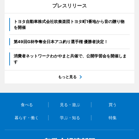
プレスリリース
トヨタ自動車株式会社吹奏楽団トヨタ町1番地から音の贈り物
を開催
第49回G杯争奪全日本アユ釣り選手権 優勝者決定！
消費者ネットワークわかやまと共催で、公開学習会を開催しま
す
もっと見る
食べる
見る・遊ぶ
買う
暮らす・働く
学ぶ・知る
特集