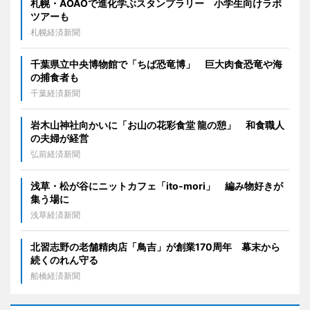
札幌・AOAOで進化学ぶスタンプラリー 小学生向けラボ
ツアーも
札幌経済新聞
千葉県立中央博物館で「ちば恐竜博」 巨大肉食恐竜や海
の捕食者も
千葉経済新聞
岩木山神社向かいに「お山の花彩食堂 龍の憩」 和食職人
の夫婦が経営
弘前経済新聞
浅草・松が谷にニットカフェ「ito-mori」 編み物好きが
集う場に
浅草経済新聞
北習志野の老舗精肉店「鳥吉」が創業170周年 幕末から
続くのれん守る
船橋経済新聞