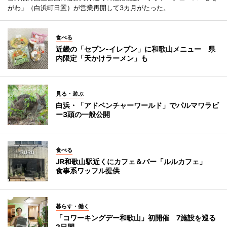
がわ」（白浜町日置）が営業再開して3カ月がたった。
食べる
近畿の「セブン-イレブン」に和歌山メニュー 県
内限定「天かけラーメン」も
見る・遊ぶ
白浜・「アドベンチャーワールド」でパルマワラビ
ー3頭の一般公開
食べる
JR和歌山駅近くにカフェ＆バー「ルルカフェ」
食事系ワッフル提供
暮らす・働く
「コワーキングデー和歌山」初開催 7施設を巡る
2日間