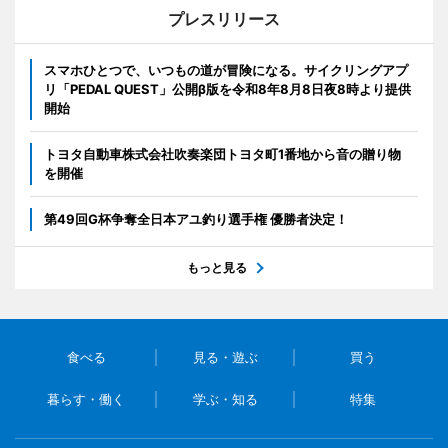
プレスリリース
スマホひとつで、いつもの道が冒険になる。サイクリングアプ
リ「PEDAL QUEST」公開β版を令和8年8月8日夜8時より提供
開始
トヨタ自動車株式会社吹奏楽団トヨタ町1番地から音の贈り物
を開催
第49回G杯争奪全日本アユ釣り選手権 優勝者決定！
もっと見る
食べる
見る・遊ぶ
買う
暮らす・働く
学ぶ・知る
特集