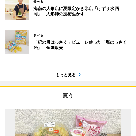
食べる
海南の人形店に夏限定かき氷店「けずり氷 西
岡」 人形師の技術生かす
食べる
「紀の川はっさく」ピューレ使った「塩はっさく
飴」、全国販売
もっと見る
買う