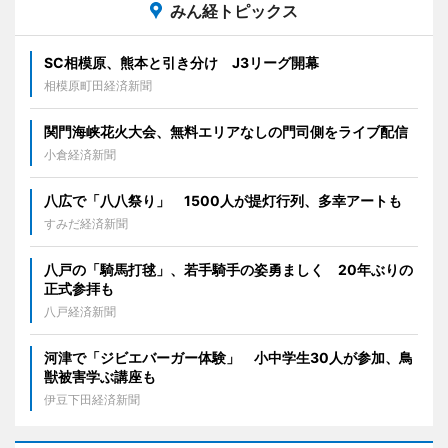
みん経トピックス
SC相模原、熊本と引き分け J3リーグ開幕
相模原町田経済新聞
関門海峡花火大会、無料エリアなしの門司側をライブ配信
小倉経済新聞
八広で「八八祭り」 1500人が提灯行列、多幸アートも
すみだ経済新聞
八戸の「騎馬打毬」、若手騎手の姿勇ましく 20年ぶりの
正式参拝も
八戸経済新聞
河津で「ジビエバーガー体験」 小中学生30人が参加、鳥
獣被害学ぶ講座も
伊豆下田経済新聞