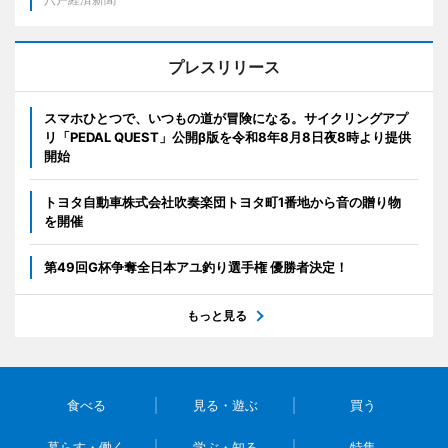
プレスリリース
スマホひとつで、いつもの道が冒険になる。サイクリングアプ
リ「PEDAL QUEST」公開β版を令和8年8月8日夜8時より提供
開始
トヨタ自動車株式会社吹奏楽団トヨタ町1番地から音の贈り物
を開催
第49回G杯争奪全日本アユ釣り選手権 優勝者決定！
もっと見る
食べる
見る・遊ぶ
買う
暮らす・働く
学ぶ・知る
特集