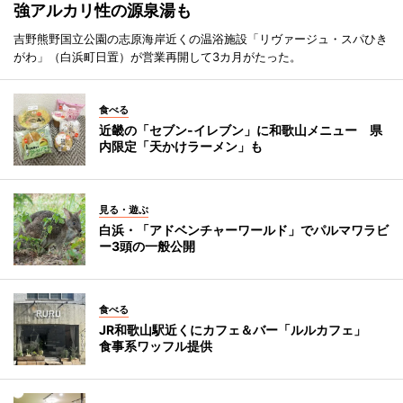
強アルカリ性の源泉湯も
吉野熊野国立公園の志原海岸近くの温浴施設「リヴァージュ・スパひき
がわ」（白浜町日置）が営業再開して3カ月がたった。
食べる
近畿の「セブン-イレブン」に和歌山メニュー 県
内限定「天かけラーメン」も
見る・遊ぶ
白浜・「アドベンチャーワールド」でパルマワラビ
ー3頭の一般公開
食べる
JR和歌山駅近くにカフェ＆バー「ルルカフェ」
食事系ワッフル提供