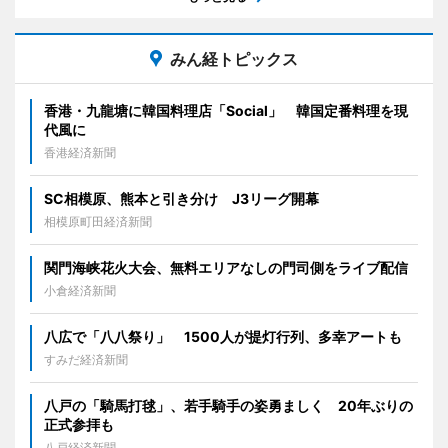
みん経トピックス
香港・九龍塘に韓国料理店「Social」 韓国定番料理を現
代風に
香港経済新聞
SC相模原、熊本と引き分け J3リーグ開幕
相模原町田経済新聞
関門海峡花火大会、無料エリアなしの門司側をライブ配信
小倉経済新聞
八広で「八八祭り」 1500人が提灯行列、多幸アートも
すみだ経済新聞
八戸の「騎馬打毬」、若手騎手の姿勇ましく 20年ぶりの
正式参拝も
八戸経済新聞