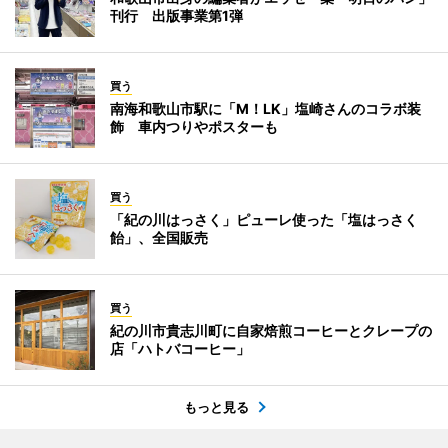
刊行 出版事業第1弾
買う
南海和歌山市駅に「M！LK」塩崎さんのコラボ装
飾 車内つりやポスターも
買う
「紀の川はっさく」ピューレ使った「塩はっさく
飴」、全国販売
買う
紀の川市貴志川町に自家焙煎コーヒーとクレープの
店「ハトバコーヒー」
もっと見る