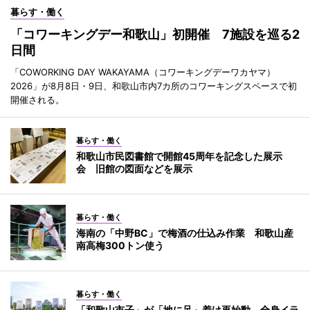
暮らす・働く
「コワーキングデー和歌山」初開催 7施設を巡る2
日間
「COWORKING DAY WAKAYAMA（コワーキングデーワカヤマ）
2026」が8月8日・9日、和歌山市内7カ所のコワーキングスペースで初
開催される。
暮らす・働く
和歌山市民図書館で開館45周年を記念した展示
会 旧館の図面などを展示
暮らす・働く
海南の「中野BC」で梅酒の仕込み作業 和歌山産
南高梅300トン使う
暮らす・働く
「和歌山市子」が「地に足」着け再始動 全身イラ