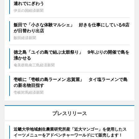
連れでにぎわう
伊豆の国経済新聞
飯田で「小さな体験マルシェ」 好きを仕事にしている6店
が日替わり出店
飯田経済新聞
徳之島「ユイの島で結ぶ太鼓祭り」 9年ぶりの開催で島を
沸かせる
奄美群島南三島経済新聞
壱岐に「壱岐の島ラーメン 志賀屋」 タイ塩ラーメンで島
の新名物目指す
壱岐対馬経済新聞
プレスリリース
近畿大学地域創生農業研究所産「近大マンゴー」を使用したス
イーツメニューをアドベンチャーワールドにて販売します！