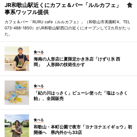
JR和歌山駅近くにカフェ＆バー「ルルカフェ」 食
事系ワッフル提供
カフェ＆バー「RURU cafe（ルルカフェ）」（和歌山市美園町4、TEL
073-488-1850）がJR和歌山駅西口の近くにオープンして2カ月がたっ
た。
食べる
海南の人形店に夏限定かき氷店「けずり氷 西
岡」 人形師の技術生かす
食べる
「紀の川はっさく」ピューレ使った「塩はっさく
飴」、全国販売
食べる
和歌山・本町公園で夜市「ヨナヨナエイギョウ」初
開催へ 県内外から33店