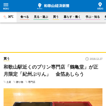
36°C
食べる
見る・遊ぶ
買う
暮らす・働く
学ぶ・知る
買う
2018.12.27
和歌山駅近くのプリン専門店「鶴亀堂」が正
月限定「紀州ぷりん」 金箔あしらう
土産
贈り物
専門店