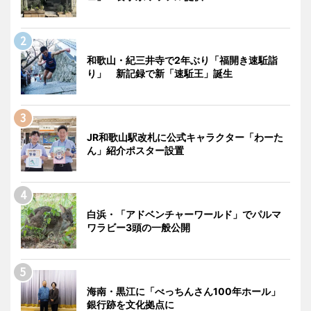
和歌山・紀三井寺で2年ぶり「福開き速駈詣
り」 新記録で新「速駈王」誕生
JR和歌山駅改札に公式キャラクター「わーた
ん」紹介ポスター設置
白浜・「アドベンチャーワールド」でパルマ
ワラビー3頭の一般公開
海南・黒江に「べっちんさん100年ホール」
銀行跡を文化拠点に