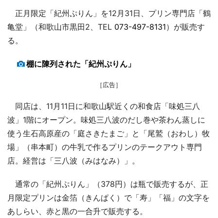
正月限定「紀州ぷりん」を12月31日、プリン専門店「鶴
亀堂」（和歌山市黒田2、TEL
073-497-8131
）が販売す
る。
棚に陳列された「紀州ぷりん」
［広告］
同店は、11月11日に和歌山駅近くの和食店「味処三八
波」1階にオープン。味処三八波のだし巻や茶わん蒸しに
使う生石高原産の「庭さきたまご」と「尾鷲（おわし）牧
場」（串本町）の牛乳で作るプリンのテークアウト専門
店。経営は「三八波（みはなみ）」。
通常の「紀州ぷりん」（378円）は瓶で販売するが、正
月限定プリンは金箔（きんぱく）で「寿」「福」の文字を
あしらい、赤と黒の一合升で販売する。