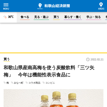
36°C
食べる
見る・遊ぶ
買う
暮らす・働く
学ぶ・知る
買う
2022.02.21
和歌山県産南高梅を使う炭酸飲料「三ツ矢
梅」 今年は機能性表示食品に
梅
みなべ町
コラボ商品
コンビニ