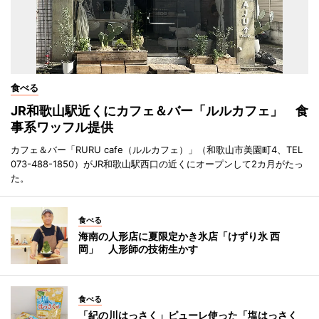
食べる
JR和歌山駅近くにカフェ＆バー「ルルカフェ」 食
事系ワッフル提供
カフェ＆バー「RURU cafe（ルルカフェ）」（和歌山市美園町4、TEL
073-488-1850）がJR和歌山駅西口の近くにオープンして2カ月がたっ
た。
食べる
海南の人形店に夏限定かき氷店「けずり氷 西
岡」 人形師の技術生かす
食べる
「紀の川はっさく」ピューレ使った「塩はっさく