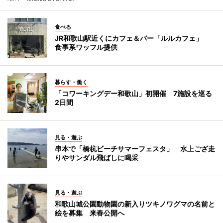
食べる
JR和歌山駅近くにカフェ＆バー「ルルカフェ」
食事系ワッフル提供
暮らす・働く
「コワーキングデー和歌山」初開催 7施設を巡る
2日間
見る・遊ぶ
串本で「橋杭ビーチサマーフェスタ」 水上ござ走
りやサンダル飛ばしに喝采
見る・遊ぶ
和歌山城公園動物園の新入りツキノワグマの名前と
絵を募集 来春公開へ