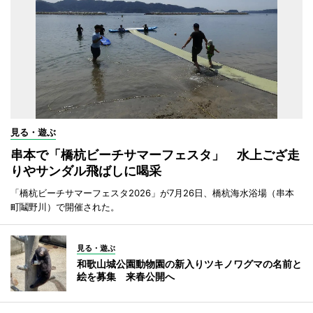
見る・遊ぶ
串本で「橋杭ビーチサマーフェスタ」 水上ござ走
りやサンダル飛ばしに喝采
「橋杭ビーチサマーフェスタ2026」が7月26日、橋杭海水浴場（串本
町鬮野川）で開催された。
見る・遊ぶ
和歌山城公園動物園の新入りツキノワグマの名前と
絵を募集 来春公開へ