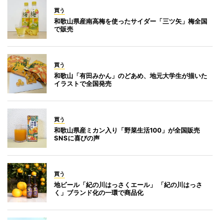
買う
和歌山県産南高梅を使ったサイダー「三ツ矢」梅全国
で販売
買う
和歌山「有田みかん」のどあめ、地元大学生が描いた
イラストで全国発売
買う
和歌山県産ミカン入り「野菜生活100」が全国販売
SNSに喜びの声
買う
地ビール「紀の川はっさくエール」 「紀の川はっさ
く」ブランド化の一環で商品化