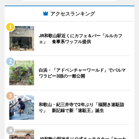
アクセスランキング
JR和歌山駅近くにカフェ＆バー「ルルカフ
ェ」 食事系ワッフル提供
白浜・「アドベンチャーワールド」でパルマ
ワラビー3頭の一般公開
和歌山・紀三井寺で2年ぶり「福開き速駈詣
り」 新記録で新「速駈王」誕生
JR和歌山駅改札に公式キャラクター「わーた