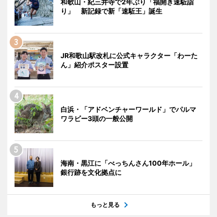
和歌山・紀三井寺で2年ぶり「福開き速駈詣
り」 新記録で新「速駈王」誕生
JR和歌山駅改札に公式キャラクター「わーた
ん」紹介ポスター設置
白浜・「アドベンチャーワールド」でパルマ
ワラビー3頭の一般公開
海南・黒江に「べっちんさん100年ホール」
銀行跡を文化拠点に
もっと見る