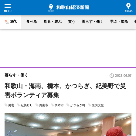
36°C
食べる
見る・遊ぶ
買う
暮らす・働く
学ぶ・知る
暮らす・働く
2023.06.07
和歌山・海南、橋本、かつらぎ、紀美野で災
害ボランティア募集
災害
紀美野町
海南市
橋本市
かつらぎ町
復興支援