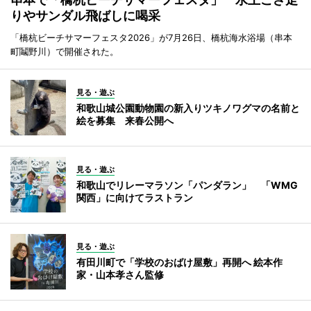
りやサンダル飛ばしに喝采
「橋杭ビーチサマーフェスタ2026」が7月26日、橋杭海水浴場（串本
町鬮野川）で開催された。
見る・遊ぶ
和歌山城公園動物園の新入りツキノワグマの名前と
絵を募集 来春公開へ
見る・遊ぶ
和歌山でリレーマラソン「パンダラン」 「WMG
関西」に向けてラストラン
見る・遊ぶ
有田川町で「学校のおばけ屋敷」再開へ 絵本作
家・山本孝さん監修