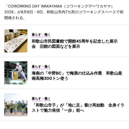
「COWORKING DAY WAKAYAMA（コワーキングデーワカヤマ）
2026」が8月8日・9日、和歌山市内7カ所のコワーキングスペースで初
開催される。
暮らす・働く
和歌山市民図書館で開館45周年を記念した展示
会 旧館の図面などを展示
暮らす・働く
海南の「中野BC」で梅酒の仕込み作業 和歌山産
南高梅300トン使う
暮らす・働く
「和歌山市子」が「地に足」着け再始動 全身イラ
ストで魅力発信「一歩」前へ