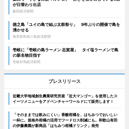
が日替わり出店
飯田経済新聞
徳之島「ユイの島で結ぶ太鼓祭り」 9年ぶりの開催で島を
沸かせる
奄美群島南三島経済新聞
壱岐に「壱岐の島ラーメン 志賀屋」 タイ塩ラーメンで島
の新名物目指す
壱岐対馬経済新聞
プレスリリース
近畿大学地域創生農業研究所産「近大マンゴー」を使用したス
イーツメニューをアドベンチャーワールドにて販売します！
「そのままでは飲みにくい」香酸柑橘を、はちみつでおいしい
一杯に。規格外柑橘の活用でフードロス削減にも。和歌山有田
の伊藤農園が新商品「はちみつ柑橘ドリンク」発売