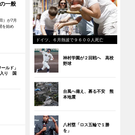
の一般
田）が7月
開を始め
ドイツ、６月熱波で９６００人死亡
神村学園が２回戦へ 高校
野球
ワールド」
間入り 国
台風へ備え、募る不安 熊
本地震
八村塁「ロス五輪で１勝
を」