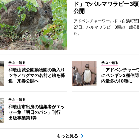
ド」でパルマワラビー3頭
公開
アドベンチャーワールド（白浜町堅
27日、パルマワラビー3頭の一般公
た。
学ぶ・知る
学ぶ・知る
和歌山城公園動物園の新入り
「アドベンチャー
ツキノワグマの名前と絵を募
にペンギン2種仲
集 来春公開へ
内最多の10種に
学ぶ・知る
和歌山市出身の編集者がエッ
セー集「明日のパン」刊行
出版事業第1弾
もっと見る