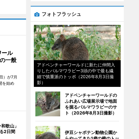
フォトフラッシュ
ワール
の一般
アドベンチャーワールドに新たに仲間入
りしたパルマワラビー3頭の中で最も繊
細で慎重派のトッポ（2026年8月3日撮
田）が7月
影）
開を始め
アドベンチャーワールドの
ふれあい広場展示場で地面
を掘るパルマワラビーのサ
ト（2026年8月3日撮影）
ー和歌山」
る2日間
伊豆シャボテン動物公園か
らやってきた1歳の雌のトッ