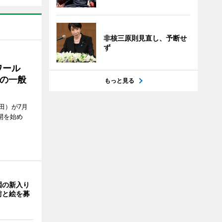
非核三原則見直し、予断せ
ず
ワール
の一般
もっと見る
田）が7月
開を始め
園の新入り
前と絵を募