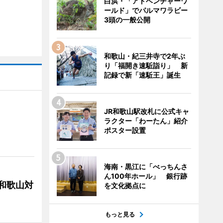
白浜・「アドベンチャーワ
ールド」でパルマワラビー
3頭の一般公開
和歌山・紀三井寺で2年ぶ
り「福開き速駈詣り」 新
記録で新「速駈王」誕生
JR和歌山駅改札に公式キャ
ラクター「わーたん」紹介
ポスター設置
海南・黒江に「べっちんさ
ん100年ホール」 銀行跡
局和歌山対
を文化拠点に
もっと見る