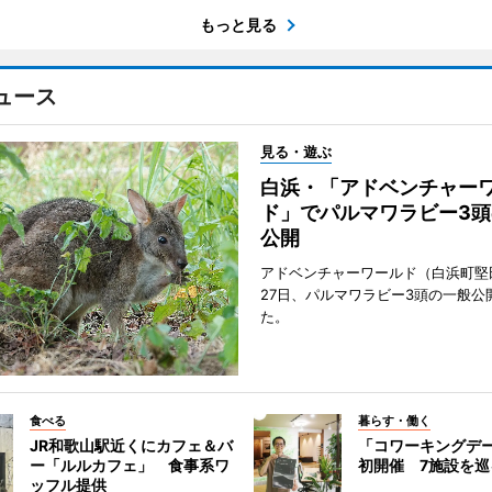
もっと見る
ュース
見る・遊ぶ
白浜・「アドベンチャー
ド」でパルマワラビー3頭
公開
アドベンチャーワールド（白浜町堅
27日、パルマワラビー3頭の一般公
た。
食べる
暮らす・働く
JR和歌山駅近くにカフェ＆バ
「コワーキングデ
ー「ルルカフェ」 食事系ワ
初開催 7施設を巡
ッフル提供