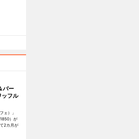
＆バー
ワッフル
カフェ）」
1850）が
て2カ月が