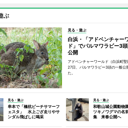
遊ぶ
見る・遊ぶ
白浜・「アドベンチャー
ド」でパルマワラビー3頭
公開
アドベンチャーワールド（白浜町堅
27日、パルマワラビー3頭の一般公
た。
見る・遊ぶ
見る・遊ぶ
串本で「橋杭ビーチサマーフ
和歌山城公園動物
ェスタ」 水上ござ走りやサ
ツキノワグマの名
ンダル飛ばしに喝采
集 来春公開へ