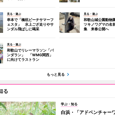
見る・遊ぶ
見る・遊ぶ
串本で「橋杭ビーチサマーフ
和歌山城公園動物
ェスタ」 水上ござ走りやサ
ツキノワグマの名
ンダル飛ばしに喝采
集 来春公開へ
見る・遊ぶ
和歌山でリレーマラソン「パ
ンダラン」 「WMG関西」
に向けてラストラン
もっと見る
知る
学ぶ・知る
白浜・「アドベンチャー