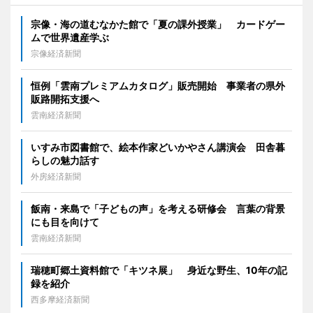
宗像・海の道むなかた館で「夏の課外授業」 カードゲー
ムで世界遺産学ぶ
宗像経済新聞
恒例「雲南プレミアムカタログ」販売開始 事業者の県外
販路開拓支援へ
雲南経済新聞
いすみ市図書館で、絵本作家どいかやさん講演会 田舎暮
らしの魅力話す
外房経済新聞
飯南・来島で「子どもの声」を考える研修会 言葉の背景
にも目を向けて
雲南経済新聞
瑞穂町郷土資料館で「キツネ展」 身近な野生、10年の記
録を紹介
西多摩経済新聞