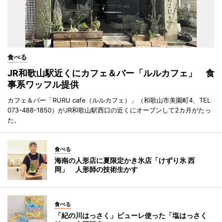
食べる
JR和歌山駅近くにカフェ＆バー「ルルカフェ」 食
事系ワッフル提供
カフェ＆バー「RURU cafe（ルルカフェ）」（和歌山市美園町4、TEL
073-488-1850）がJR和歌山駅西口の近くにオープンして2カ月がたっ
た。
食べる
海南の人形店に夏限定かき氷店「けずり氷 西
岡」 人形師の技術生かす
食べる
「紀の川はっさく」ピューレ使った「塩はっさく