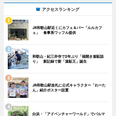
アクセスランキング
JR和歌山駅近くにカフェ＆バー「ルルカフ
ェ」 食事系ワッフル提供
和歌山・紀三井寺で2年ぶり「福開き速駈詣
り」 新記録で新「速駈王」誕生
JR和歌山駅改札に公式キャラクター「わーた
ん」紹介ポスター設置
白浜・「アドベンチャーワールド」でパルマ