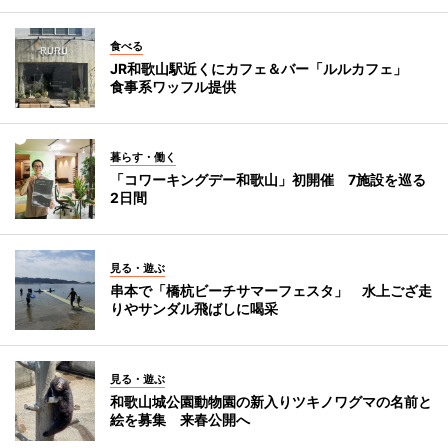
食べる
JR和歌山駅近くにカフェ＆バー「ルルカフェ」
食事系ワッフル提供
暮らす・働く
「コワーキングデー和歌山」初開催 7施設を巡る
2日間
見る・遊ぶ
串本で「橋杭ビーチサマーフェスタ」 水上ござ走
りやサンダル飛ばしに喝采
見る・遊ぶ
和歌山城公園動物園の新入りツキノワグマの名前と
絵を募集 来春公開へ