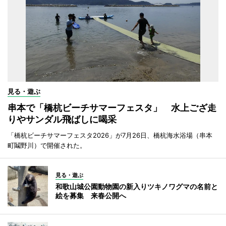
見る・遊ぶ
串本で「橋杭ビーチサマーフェスタ」 水上ござ走
りやサンダル飛ばしに喝采
「橋杭ビーチサマーフェスタ2026」が7月26日、橋杭海水浴場（串本
町鬮野川）で開催された。
見る・遊ぶ
和歌山城公園動物園の新入りツキノワグマの名前と
絵を募集 来春公開へ