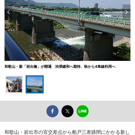
和歌山・新「岩出橋」が開通 渋滞緩和へ期待、秋から4車線利用へ
和歌山・岩出市の宮交差点から船戸三差路間にかかる新し