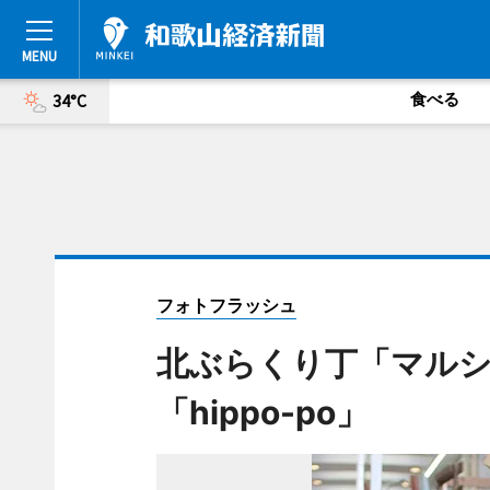
食べる
34°C
フォトフラッシュ
北ぶらくり丁「マル
「hippo-po」