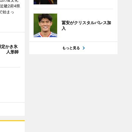
山の食文化
近畿2府4県
舗で始まっ
冨安がクリスタルパレス加
入
限定かき氷
もっと見る
」 人形師