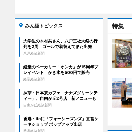
みん経トピックス
特集
大学生の木村栞さん、八戸三社大祭の行
列を2周 ゴールで着替えてまた出発
八戸経済新聞
経堂のベーカリー「オンカ」が15周年プ
レイベント かき氷を500円で販売
経堂経済新聞
抹茶・日本茶カフェ「ナナズグリーンテ
ィー」、自由が丘2号店 新メニューも
自由が丘経済新聞
香港・ifcに「フォーシーズンズ」直営ケ
ーキショップ ポップアップ出店
香港経済新聞