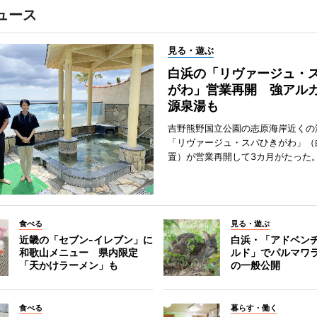
ュース
見る・遊ぶ
白浜の「リヴァージュ・
がわ」営業再開 強アル
源泉湯も
吉野熊野国立公園の志原海岸近くの
「リヴァージュ・スパひきがわ」（
置）が営業再開して3カ月がたった
食べる
見る・遊ぶ
近畿の「セブン-イレブン」に
白浜・「アドベン
和歌山メニュー 県内限定
ルド」でパルマワ
「天かけラーメン」も
の一般公開
食べる
暮らす・働く