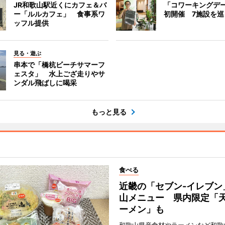
JR和歌山駅近くにカフェ＆バ
「コワーキングデ
ー「ルルカフェ」 食事系ワ
初開催 7施設を巡
ッフル提供
見る・遊ぶ
串本で「橋杭ビーチサマーフ
ェスタ」 水上ござ走りやサ
ンダル飛ばしに喝采
もっと見る
食べる
近畿の「セブン-イレブン
山メニュー 県内限定「
ーメン」も