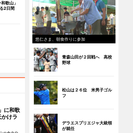
ー和歌山」
る2日間
悠仁さま、朝食作りに参加
青森山田が２回戦へ 高校
野球
松山は２６位 米男子ゴル
フ
」に和歌
天かけラ
デラエスプリエジャ大統領
が就任