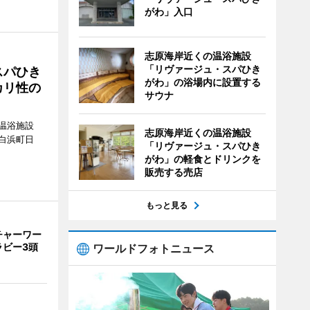
がわ」入口
志原海岸近くの温浴施設
「リヴァージュ・スパひき
スパひき
がわ」の浴場内に設置する
カリ性の
サウナ
温浴施設
志原海岸近くの温浴施設
白浜町日
「リヴァージュ・スパひき
。
がわ」の軽食とドリンクを
販売する売店
もっと見る
チャーワー
ラビー3頭
ワールドフォトニュース