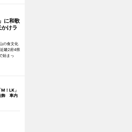
」に和歌
天かけラ
山の食文化
近畿2府4県
舗で始まっ
M！LK」
装飾 車内