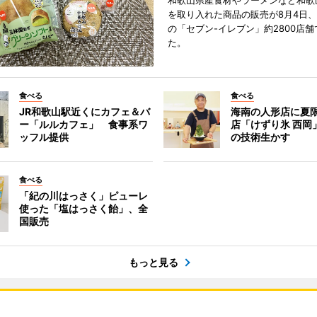
和歌山県産食材やラーメンなど和歌
を取り入れた商品の販売が8月4日、
の「セブン-イレブン」約2800店
た。
食べる
食べる
JR和歌山駅近くにカフェ＆バ
海南の人形店に夏
ー「ルルカフェ」 食事系ワ
店「けずり氷 西岡
ッフル提供
の技術生かす
食べる
「紀の川はっさく」ピューレ
使った「塩はっさく飴」、全
国販売
もっと見る