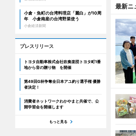
最新ニ
小倉・魚町の台湾料理店「麗白」が10周
年 小倉南産の台湾野菜使う
小倉経済新聞
プレスリリース
トヨタ自動車株式会社吹奏楽団トヨタ町1番
地から音の贈り物 を開催
第49回G杯争奪全日本アユ釣り選手権 優勝
者決定！
消費者ネットワークわかやまと共催で、公
開学習会を開催します
もっと見る