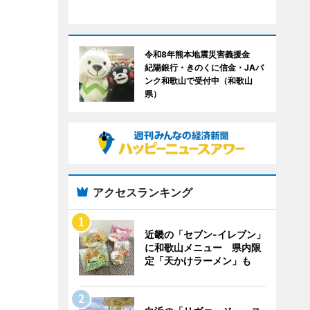
令和8年熊本地震災害義援金
紀陽銀行・きのくに信金・JAバ
ンク和歌山で受付中（和歌山
県）
アクセスランキング
近畿の「セブン-イレブン」
に和歌山メニュー 県内限
定「天かけラーメン」も