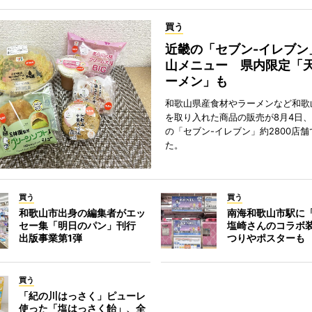
買う
近畿の「セブン-イレブン
山メニュー 県内限定「
ーメン」も
和歌山県産食材やラーメンなど和歌
を取り入れた商品の販売が8月4日、
の「セブン-イレブン」約2800店
た。
買う
買う
和歌山市出身の編集者がエッ
南海和歌山市駅に「
セー集「明日のパン」刊行
塩崎さんのコラボ
出版事業第1弾
つりやポスターも
買う
「紀の川はっさく」ピューレ
使った「塩はっさく飴」、全