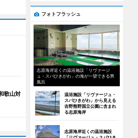
フォトフラッシュ
志原海岸近くの温浴施設「リヴァージ
ュ・スパひきがわ」の海が一望できる男
風呂
局和歌山対
温浴施設「リヴァージュ・
スパひきがわ」から見える
吉野熊野国立公園に含まれ
る志原海岸
志原海岸近くの温浴施設
「リヴァージュ・スパひき