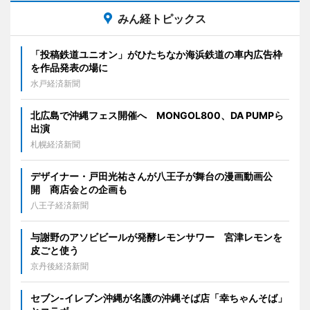
みん経トピックス
「投稿鉄道ユニオン」がひたちなか海浜鉄道の車内広告枠
を作品発表の場に
水戸経済新聞
北広島で沖縄フェス開催へ MONGOL800、DA PUMPら
出演
札幌経済新聞
デザイナー・戸田光祐さんが八王子が舞台の漫画動画公
開 商店会との企画も
八王子経済新聞
与謝野のアソビビールが発酵レモンサワー 宮津レモンを
皮ごと使う
京丹後経済新聞
セブン‐イレブン沖縄が名護の沖縄そば店「幸ちゃんそば」