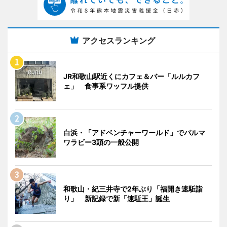
アクセスランキング
JR和歌山駅近くにカフェ＆バー「ルルカフ
ェ」 食事系ワッフル提供
白浜・「アドベンチャーワールド」でパルマ
ワラビー3頭の一般公開
和歌山・紀三井寺で2年ぶり「福開き速駈詣
り」 新記録で新「速駈王」誕生