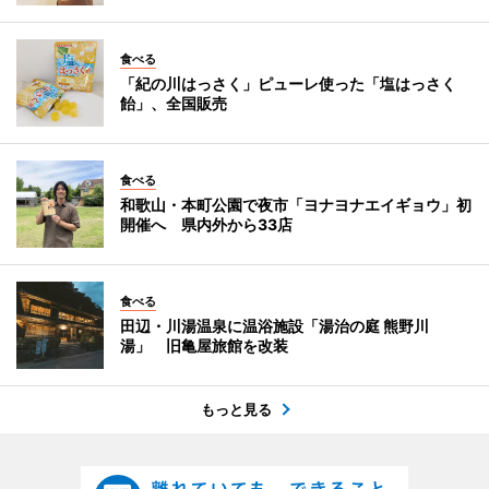
食べる
「紀の川はっさく」ピューレ使った「塩はっさく
飴」、全国販売
食べる
和歌山・本町公園で夜市「ヨナヨナエイギョウ」初
開催へ 県内外から33店
食べる
田辺・川湯温泉に温浴施設「湯治の庭 熊野川
湯」 旧亀屋旅館を改装
もっと見る