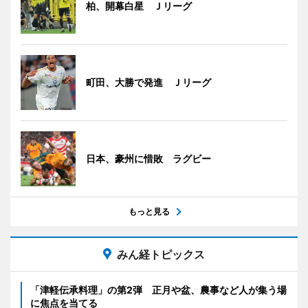
柏、開幕白星 Ｊリーグ
町田、大勝で発進 Ｊリーグ
日本、豪州に惜敗 ラグビー
もっと見る
みん経トピックス
「津軽伝承料理」の第2弾 正月や盆、農事など人が集う場
に焦点を当てる