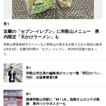
買う
近畿の「セブン-イレブン」に和歌山メニュー 県
内限定「天かけラーメン」も
和歌山県産食材やラーメンなど和歌山の食文化を取り入れた商品の販売
が8月4日、近畿2府4県の「セブン-イレブン」約2800店舗で始まっ
た。
買う
和歌山市出身の編集者がエッセー集「明日のパン」
刊行 出版事業第1弾
買う
南海和歌山市駅に「M！LK」塩崎さんのコラボ装
飾 車内つりやポスターも