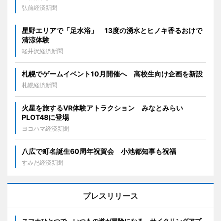
弘前経済新聞
星野エリアで「足水浴」 13度の湧水とヒノキ香るおけで
清涼体験
軽井沢経済新聞
札幌でゲームイベント10月開催へ 高校生向け企画を新設
札幌経済新聞
火星を旅するVR体験アトラクション みなとみらい
PLOT48に登場
ヨコハマ経済新聞
八広で町名誕生60周年祝賀会 小池都知事も祝福
すみだ経済新聞
プレスリリース
スマホひとつで、いつもの道が冒険になる。サイクリングアプ