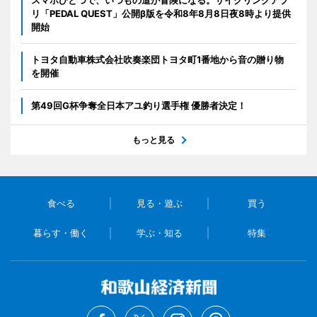
リ「PEDAL QUEST」公開β版を令和8年8月8日夜8時より提供
開始
トヨタ自動車株式会社吹奏楽団トヨタ町1番地から音の贈り物
を開催
第49回G杯争奪全日本アユ釣り選手権 優勝者決定！
もっと見る
食べる
見る・遊ぶ
買う
暮らす・働く
学ぶ・知る
特集