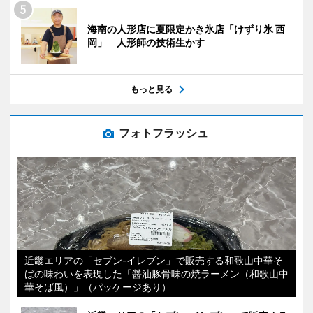
海南の人形店に夏限定かき氷店「けずり氷 西
岡」 人形師の技術生かす
もっと見る
フォトフラッシュ
近畿エリアの「セブン-イレブン」で販売する和歌山中華そ
ばの味わいを表現した「醤油豚骨味の焼ラーメン（和歌山中
華そば風）」（パッケージあり）