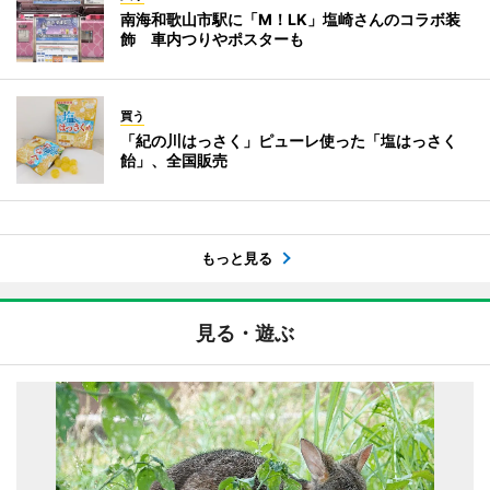
南海和歌山市駅に「M！LK」塩崎さんのコラボ装
飾 車内つりやポスターも
買う
「紀の川はっさく」ピューレ使った「塩はっさく
飴」、全国販売
もっと見る
見る・遊ぶ