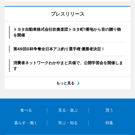
プレスリリース
トヨタ自動車株式会社吹奏楽団トヨタ町1番地から音の贈り物
を開催
第49回G杯争奪全日本アユ釣り選手権 優勝者決定！
消費者ネットワークわかやまと共催で、公開学習会を開催しま
す
もっと見る
食べる
見る・遊ぶ
買う
暮らす・働く
学ぶ・知る
特集