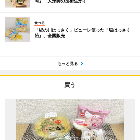
岡」 人形師の技術生かす
食べる
「紀の川はっさく」ピューレ使った「塩はっさく
飴」、全国販売
もっと見る
買う