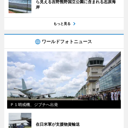
ら見える吉野熊野国立公園に含まれる志原海
岸
もっと見る
ワールドフォトニュース
Ｐ１哨戒機、ジブチへ出発
在日米軍が支援物資輸送