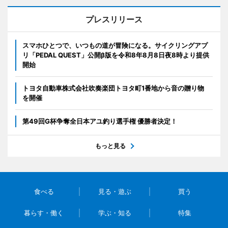
プレスリリース
スマホひとつで、いつもの道が冒険になる。サイクリングアプ
リ「PEDAL QUEST」公開β版を令和8年8月8日夜8時より提供
開始
トヨタ自動車株式会社吹奏楽団トヨタ町1番地から音の贈り物
を開催
第49回G杯争奪全日本アユ釣り選手権 優勝者決定！
もっと見る
食べる
見る・遊ぶ
買う
暮らす・働く
学ぶ・知る
特集