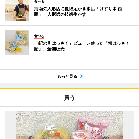
食べる
海南の人形店に夏限定かき氷店「けずり氷 西
岡」 人形師の技術生かす
食べる
「紀の川はっさく」ピューレ使った「塩はっさく
飴」、全国販売
もっと見る
買う