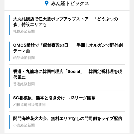
みん経トピックス
大丸札幌店で任天堂ポップアップストア 「どうぶつの
森」特設エリアも
札幌経済新聞
OMO5函館で「函館夜景の日」 手回しオルガンで野外劇
テーマ曲
函館経済新聞
香港・九龍塘に韓国料理店「Social」 韓国定番料理を現
代風に
香港経済新聞
SC相模原、熊本と引き分け J3リーグ開幕
相模原町田経済新聞
関門海峡花火大会、無料エリアなしの門司側をライブ配信
小倉経済新聞