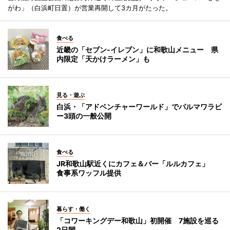
がわ」（白浜町日置）が営業再開して3カ月がたった。
食べる
近畿の「セブン-イレブン」に和歌山メニュー 県
内限定「天かけラーメン」も
見る・遊ぶ
白浜・「アドベンチャーワールド」でパルマワラビ
ー3頭の一般公開
食べる
JR和歌山駅近くにカフェ＆バー「ルルカフェ」
食事系ワッフル提供
暮らす・働く
「コワーキングデー和歌山」初開催 7施設を巡る
2日間