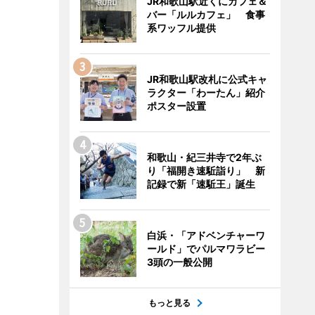
JR和歌山駅近くにカフェ＆
バー「ルルカフェ」 食事
系ワッフル提供
JR和歌山駅改札に公式キャ
ラクター「わーたん」紹介
ポスター設置
和歌山・紀三井寺で2年ぶ
り「福開き速駈詣り」 新
記録で新「速駈王」誕生
白浜・「アドベンチャーワ
ールド」でパルマワラビー
3頭の一般公開
もっと見る