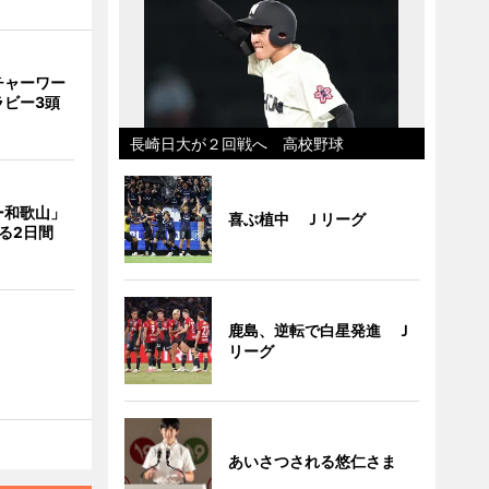
チャーワー
ラビー3頭
長崎日大が２回戦へ 高校野球
ー和歌山」
喜ぶ植中 Ｊリーグ
る2日間
鹿島、逆転で白星発進 Ｊ
リーグ
あいさつされる悠仁さま