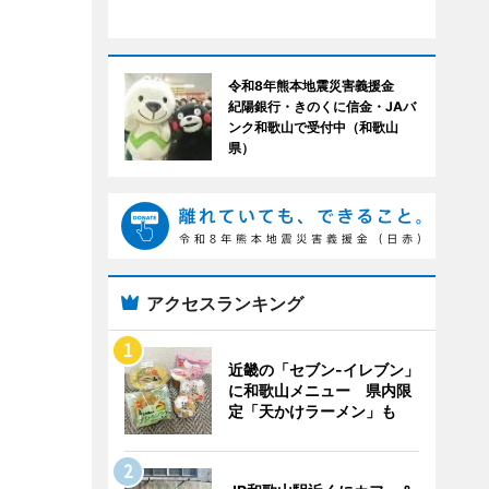
令和8年熊本地震災害義援金
紀陽銀行・きのくに信金・JAバ
ンク和歌山で受付中（和歌山
県）
アクセスランキング
近畿の「セブン-イレブン」
に和歌山メニュー 県内限
定「天かけラーメン」も