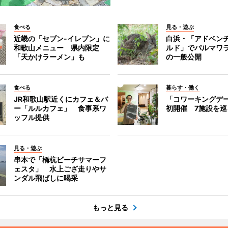
食べる
見る・遊ぶ
近畿の「セブン-イレブン」に
白浜・「アドベン
和歌山メニュー 県内限定
ルド」でパルマワ
「天かけラーメン」も
の一般公開
食べる
暮らす・働く
JR和歌山駅近くにカフェ＆バ
「コワーキングデ
ー「ルルカフェ」 食事系ワ
初開催 7施設を巡
ッフル提供
見る・遊ぶ
串本で「橋杭ビーチサマーフ
ェスタ」 水上ござ走りやサ
ンダル飛ばしに喝采
もっと見る