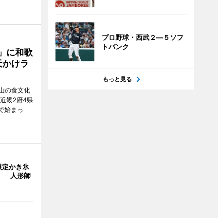
プロ野球・西武２―５ソフ
トバンク
」に和歌
天かけラ
もっと見る
山の食文化
近畿2府4県
舗で始まっ
限定かき氷
」 人形師