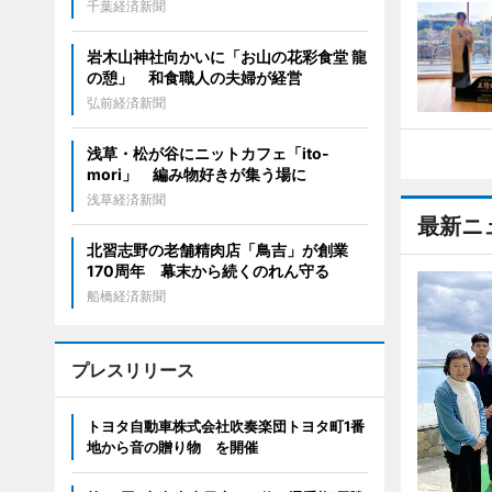
千葉経済新聞
岩木山神社向かいに「お山の花彩食堂 龍
の憩」 和食職人の夫婦が経営
弘前経済新聞
浅草・松が谷にニットカフェ「ito-
mori」 編み物好きが集う場に
浅草経済新聞
最新ニ
北習志野の老舗精肉店「鳥吉」が創業
170周年 幕末から続くのれん守る
船橋経済新聞
プレスリリース
トヨタ自動車株式会社吹奏楽団トヨタ町1番
地から音の贈り物 を開催