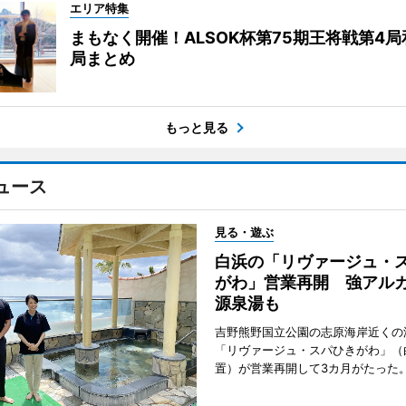
エリア特集
まもなく開催！ALSOK杯第75期王将戦第4
局まとめ
もっと見る
ュース
見る・遊ぶ
白浜の「リヴァージュ・
がわ」営業再開 強アル
源泉湯も
吉野熊野国立公園の志原海岸近くの
「リヴァージュ・スパひきがわ」（
置）が営業再開して3カ月がたった