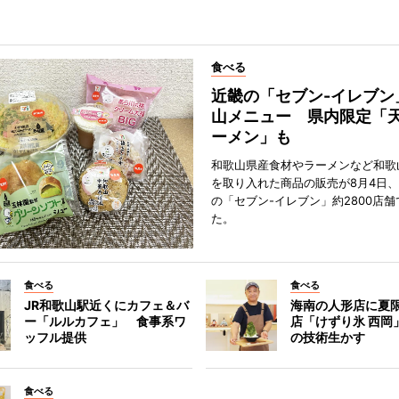
食べる
近畿の「セブン-イレブン
山メニュー 県内限定「
ーメン」も
和歌山県産食材やラーメンなど和歌
を取り入れた商品の販売が8月4日、
の「セブン-イレブン」約2800店
た。
食べる
食べる
JR和歌山駅近くにカフェ＆バ
海南の人形店に夏
ー「ルルカフェ」 食事系ワ
店「けずり氷 西岡
ッフル提供
の技術生かす
食べる