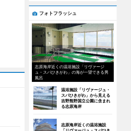
フォトフラッシュ
志原海岸近くの温浴施設「リヴァージ
ュ・スパひきがわ」の海が一望できる男
風呂
温浴施設「リヴァージュ・
スパひきがわ」から見える
吉野熊野国立公園に含まれ
る志原海岸
志原海岸近くの温浴施設
「リヴァージュ・スパひき