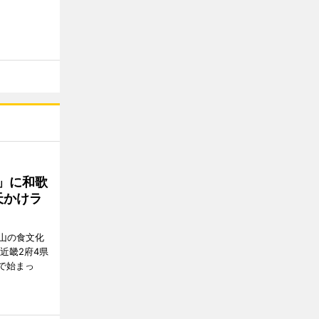
」に和歌
天かけラ
山の食文化
近畿2府4県
舗で始まっ