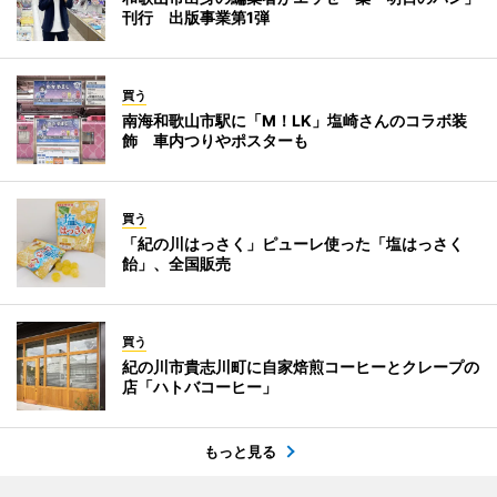
刊行 出版事業第1弾
買う
南海和歌山市駅に「M！LK」塩崎さんのコラボ装
飾 車内つりやポスターも
買う
「紀の川はっさく」ピューレ使った「塩はっさく
飴」、全国販売
買う
紀の川市貴志川町に自家焙煎コーヒーとクレープの
店「ハトバコーヒー」
もっと見る