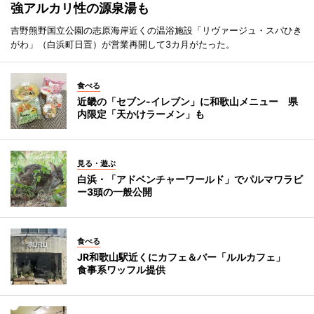
強アルカリ性の源泉湯も
吉野熊野国立公園の志原海岸近くの温浴施設「リヴァージュ・スパひき
がわ」（白浜町日置）が営業再開して3カ月がたった。
食べる
近畿の「セブン-イレブン」に和歌山メニュー 県
内限定「天かけラーメン」も
見る・遊ぶ
白浜・「アドベンチャーワールド」でパルマワラビ
ー3頭の一般公開
食べる
JR和歌山駅近くにカフェ＆バー「ルルカフェ」
食事系ワッフル提供