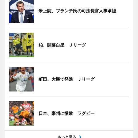
米上院、ブランチ氏の司法長官人事承認
柏、開幕白星 Ｊリーグ
町田、大勝で発進 Ｊリーグ
日本、豪州に惜敗 ラグビー
もっと見る