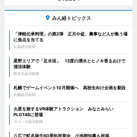
みん経トピックス
「津軽伝承料理」の第2弾 正月や盆、農事など人が集う場
に焦点を当てる
弘前経済新聞
星野エリアで「足水浴」 13度の湧水とヒノキ香るおけで
清涼体験
軽井沢経済新聞
札幌でゲームイベント10月開催へ 高校生向け企画を新設
札幌経済新聞
火星を旅するVR体験アトラクション みなとみらい
PLOT48に登場
ヨコハマ経済新聞
八広で町名誕生60周年祝賀会 小池都知事も祝福