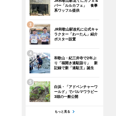
JR和歌山駅近くにカフェ＆
バー「ルルカフェ」 食事
系ワッフル提供
JR和歌山駅改札に公式キャ
ラクター「わーたん」紹介
ポスター設置
和歌山・紀三井寺で2年ぶ
り「福開き速駈詣り」 新
記録で新「速駈王」誕生
白浜・「アドベンチャーワ
ールド」でパルマワラビー
3頭の一般公開
もっと見る