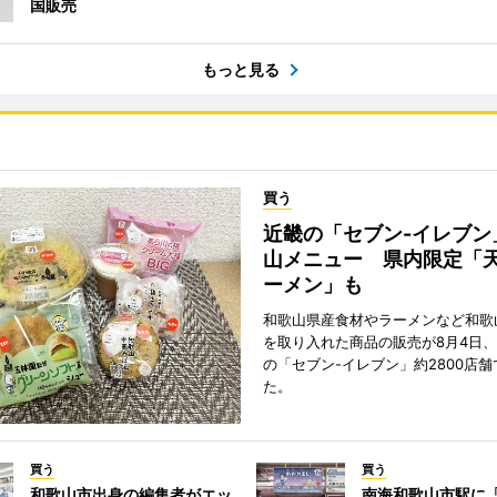
国販売
もっと見る
買う
近畿の「セブン-イレブン
山メニュー 県内限定「
ーメン」も
和歌山県産食材やラーメンなど和歌
を取り入れた商品の販売が8月4日、
の「セブン-イレブン」約2800店
た。
買う
買う
和歌山市出身の編集者がエッ
南海和歌山市駅に「