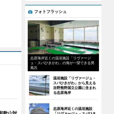
フォトフラッシュ
志原海岸近くの温浴施設「リヴァージ
ュ・スパひきがわ」の海が一望できる男
風呂
温浴施設「リヴァージュ・
スパひきがわ」から見える
吉野熊野国立公園に含まれ
る志原海岸
志原海岸近くの温浴施設
局和歌山対
「リヴァージュ・スパひき