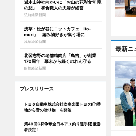
岩木山神社向かいに「お山の花彩食堂 龍
の憩」 和食職人の夫婦が経営
弘前経済新聞
浅草・松が谷にニットカフェ「ito-
mori」 編み物好きが集う場に
浅草経済新聞
最新ニ
北習志野の老舗精肉店「鳥吉」が創業
170周年 幕末から続くのれん守る
船橋経済新聞
プレスリリース
トヨタ自動車株式会社吹奏楽団トヨタ町1番
地から音の贈り物 を開催
第49回G杯争奪全日本アユ釣り選手権 優勝
者決定！