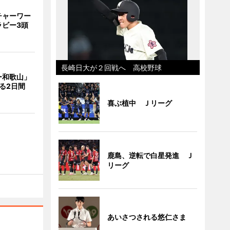
チャーワー
ラビー3頭
長崎日大が２回戦へ 高校野球
ー和歌山」
る2日間
喜ぶ植中 Ｊリーグ
鹿島、逆転で白星発進 Ｊ
リーグ
あいさつされる悠仁さま