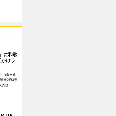
」に和歌
天かけラ
山の食文化
近畿2府4県
舗で始まっ
M！LK」