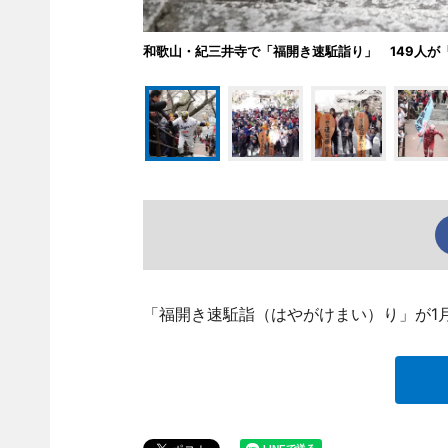
和歌山・紀三井寺で「福開き速駈詣り」 149人が
「福開き速駈詣（はやがけまい）り」が1