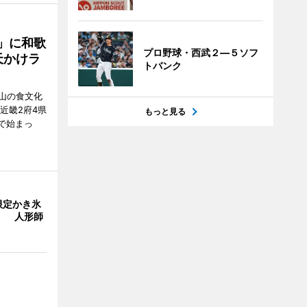
」に和歌
プロ野球・西武２―５ソフ
天かけラ
トバンク
山の食文化
近畿2府4県
もっと見る
舗で始まっ
限定かき氷
」 人形師