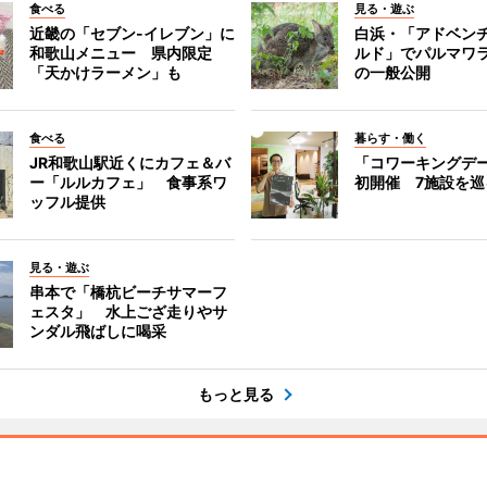
食べる
見る・遊ぶ
近畿の「セブン-イレブン」に
白浜・「アドベン
和歌山メニュー 県内限定
ルド」でパルマワ
「天かけラーメン」も
の一般公開
食べる
暮らす・働く
JR和歌山駅近くにカフェ＆バ
「コワーキングデ
ー「ルルカフェ」 食事系ワ
初開催 7施設を巡
ッフル提供
見る・遊ぶ
串本で「橋杭ビーチサマーフ
ェスタ」 水上ござ走りやサ
ンダル飛ばしに喝采
もっと見る