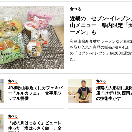
食べる
近畿の「セブン-イレブン
山メニュー 県内限定「
ーメン」も
和歌山県産食材やラーメンなど和歌
を取り入れた商品の販売が8月4日、
の「セブン-イレブン」約2800店
た。
食べる
食べる
JR和歌山駅近くにカフェ＆バ
海南の人形店に夏
ー「ルルカフェ」 食事系ワ
店「けずり氷 西岡
ッフル提供
の技術生かす
食べる
「紀の川はっさく」ピューレ
使った「塩はっさく飴」、全