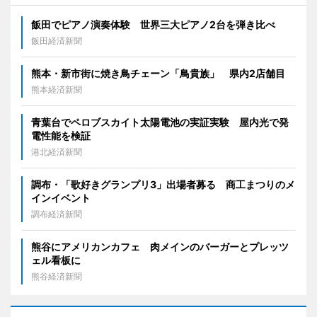
飯田でピアノ演奏体験 世界三大ピアノ2台を弾き比べ
飯田経済新聞
熊本・新市街に焼き鳥チェーン「鳥貴族」 県内2店舗目
熊本経済新聞
青葉台でペロブスカイト太陽電池の実証実験 屋内光で発
電性能を検証
港北経済新聞
調布・「歌好きグランプリ3」出場者募る 商工まつりのメ
インイベント
調布経済新聞
熊谷にアメリカンカフェ 肉メインのバーガーとプレッツ
ェル看板に
熊谷経済新聞