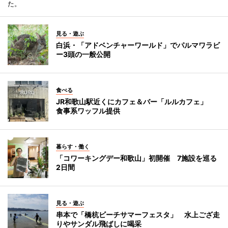
た。
見る・遊ぶ
白浜・「アドベンチャーワールド」でパルマワラビ
ー3頭の一般公開
食べる
JR和歌山駅近くにカフェ＆バー「ルルカフェ」
食事系ワッフル提供
暮らす・働く
「コワーキングデー和歌山」初開催 7施設を巡る
2日間
見る・遊ぶ
串本で「橋杭ビーチサマーフェスタ」 水上ござ走
りやサンダル飛ばしに喝采