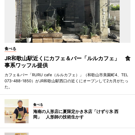
食べる
JR和歌山駅近くにカフェ＆バー「ルルカフェ」 食
事系ワッフル提供
カフェ＆バー「RURU cafe（ルルカフェ）」（和歌山市美園町4、TEL
073-488-1850）がJR和歌山駅西口の近くにオープンして2カ月がたっ
た。
食べる
海南の人形店に夏限定かき氷店「けずり氷 西
岡」 人形師の技術生かす