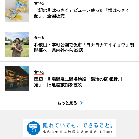
食べる
「紀の川はっさく」ピューレ使った「塩はっさく
飴」、全国販売
食べる
和歌山・本町公園で夜市「ヨナヨナエイギョウ」初
開催へ 県内外から33店
食べる
田辺・川湯温泉に温浴施設「湯治の庭 熊野川
湯」 旧亀屋旅館を改装
もっと見る